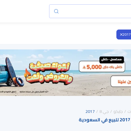
2017
ت
جايكو
جي 8
2017