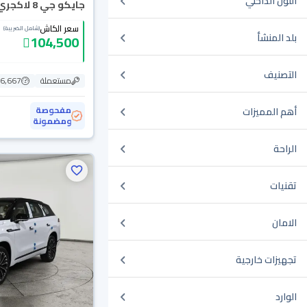
اللون الداخلي
جايكو جي 8 لاكجري 2026
سعر الكاش
(شامل الضريبة)
بلد المنشأ
104,500
التصنيف
مستعملة
16,667 ك
مفحوصة
أهم المميزات
ومضمونة
الراحة
تقنيات
الامان
تجهيزات خارجية
الوارد