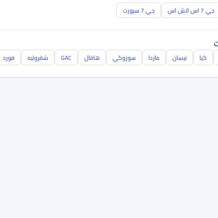
جي 7 اس اتش اس
جي 7 سبورت
ت
كيا
نيسان
مازدا
سوزوكي
هافال
GAC
شفروليه
فورد