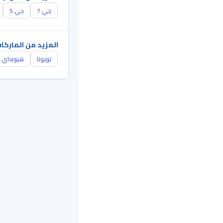
جي 7
جي 5
المزيد من الماركا
تويوتا
هيونداي