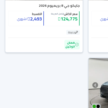
جايكو جي 8 بريميوم 2026
سعر الكاش
التقسيط
(شامل الضريبة)
2,493
124,775
هري
/
شهري
جديدة
ضمان
الوكيل