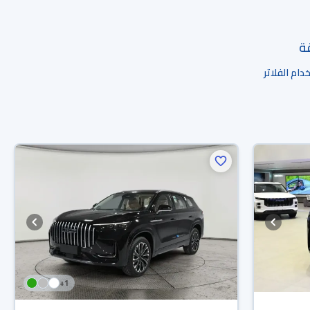
قة
ام الفلاتر
+
1