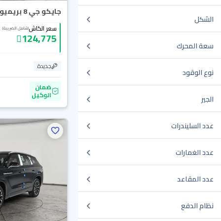
جايكو جي 8 بريميوم 2026
الشكل
سعر الكاش
(شامل الضريبة)
124,775
سعة المحرك
جديدة
نوع الوقود
ضمان
الوكيل
الجير
عدد السليندرات
عدد الغمارات
عدد المقاعد
نظام الدفع