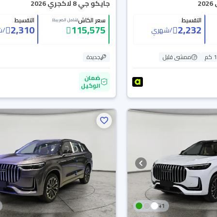
جايكو جي 8 لاكجري 2026
التقسيط
سعر الكاش
التقسيط
(شامل الضريبة)
2,310
115,575
2,232
/
شهري
/
ش
م
ممشى قليل
جديدة
ضمان
الوكيل
+
1