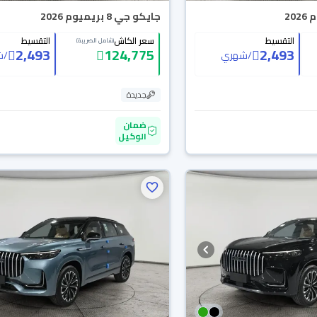
جايكو جي 8 بريميوم 2026
التقسيط
سعر الكاش
التقسيط
(شامل الضريبة)
2,493
124,775
2,493
/
شهري
/
ش
جديدة
ضمان
الوكيل