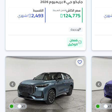
جايكو جي 8 بريميوم 2026
سعر الكاش
التقسيط
(شامل الضريبة)
2,493
124,775
هري
/
شهري
جديدة
ضمان
الوكيل
+
1
+
1