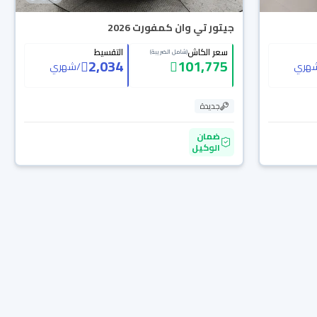
جيتور تي وان كمفورت 2026
سعر الكاش
التقسيط
(شامل الضريبة)
2,034
101,775
هري
/
شهري
جديدة
ضمان
الوكيل