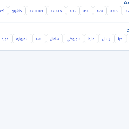
ات
X
X70S
X70
X90
X95
X70SEV
X70 Plus
داشينج
أكس 0
ت
كيا
نيسان
مازدا
سوزوكي
هافال
GAC
شفروليه
فورد