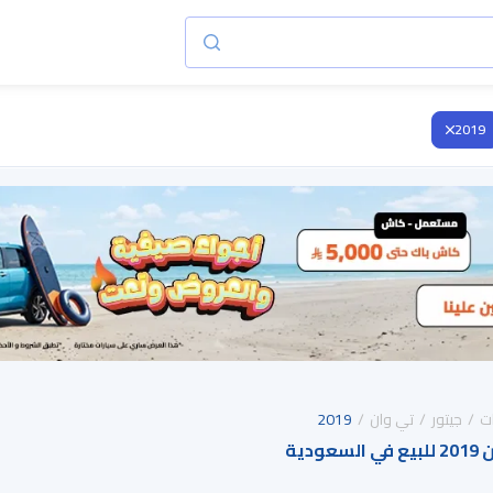
2019
ت
جيتور
تي وان
2019
دية