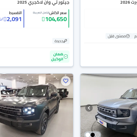
202
جيتور تي وان لاكجري 2025
سعر الكاش
التقسيط
(شامل الضريبة)
2,091
104,650
/
ش
ممشى قليل
جديدة
ضمان
الوكيل