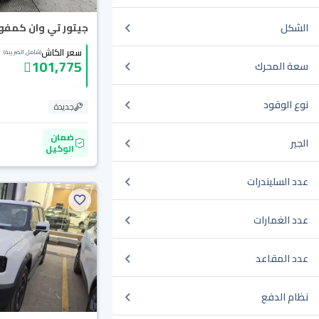
جيتور تي وان كمفورت 6
الشكل
سعر الكاش
(شامل الضريبة)
101,775
سعة المحرك
نوع الوقود
جديدة
ضمان
الجير
الوكيل
عدد السليندرات
عدد الغمارات
عدد المقاعد
نظام الدفع