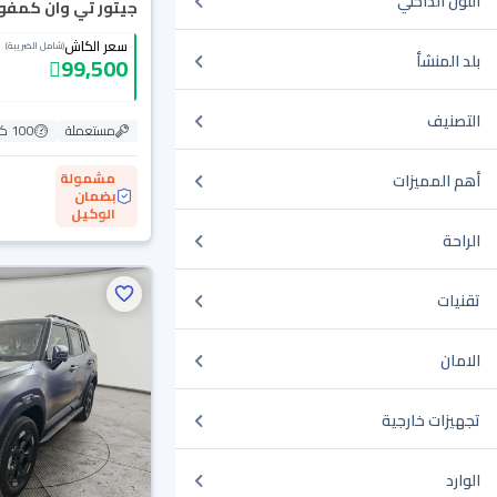
اللون الداخلي
جيتور تي وان كمفورت 6
سعر الكاش
(شامل الضريبة)
بلد المنشأ
99,500
التصنيف
مستعملة
100 كم
مشمولة
أهم المميزات
بضمان
الوكيل
الراحة
تقنيات
الامان
تجهيزات خارجية
الوارد