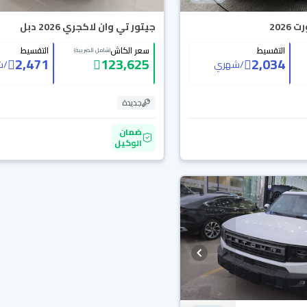
202
جيتور تي وان لاكجري 2026 دبل
التقسيط
سعر الكاش
التقسيط
(شامل الضريبة)
2,471
123,625
2,034
/
شهري
/
ش
جديدة
ضمان
الوكيل