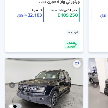
جيتور تي وان لاكجري 2025
سعر الكاش
التقسيط
(شامل الضريبة)
2,183
109,250
هري
/
شهري
جديدة
ضمان
الوكيل