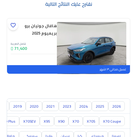
نقترح عليك النتائج التالية
هافال جوليان برو
بريميوم 2025
شامل الضريبة
71,400
جديدة
ملوحة
غسيل مجاني ٣ اشهر
018
2019
2020
2021
2023
2024
2025
2026
X70 Plus
X70SEV
X95
X90
X70
X70S
X70 Coupe
تويوتا
هيونداي
كيا
نيسان
مازدا
سوزوكي
هافال