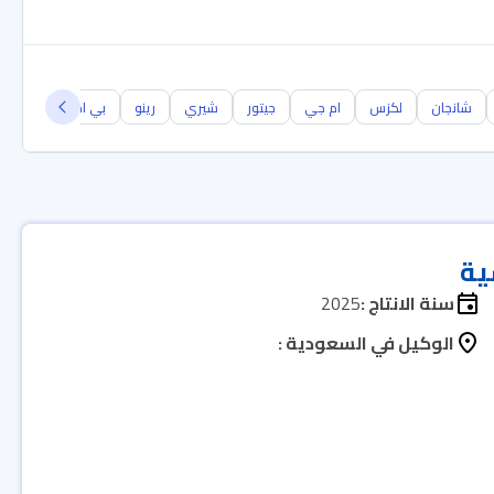
شانجان
لكزس
ام جي
جيتور
شيري
رينو
بي ام دبليو
جيل
ية
سنة الانتاج :
2025
الوكيل في السعودية :