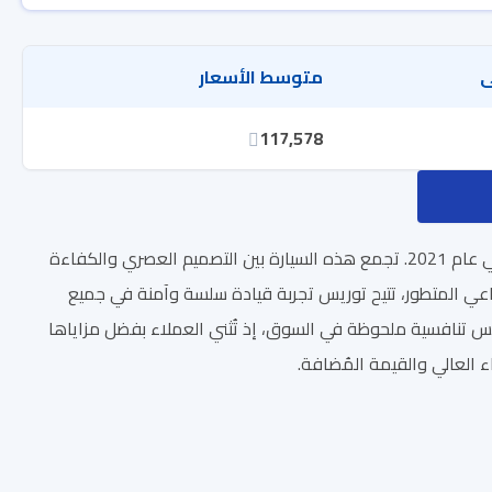
ى
متوسط الأسعار
117,578
تُعد سيارة سونغ يونغ توريس واحدة من أبرز الموديلات في سوق السيارات، حيث تم إطلاقها في عام 2021. تجمع هذه السيارة بين التصميم العصري والكفاءة
رباعي المتطور، تتيح توريس تجربة قيادة سلسة وآمنة في جميع
وريس تنافسية ملحوظة في السوق، إذ تُثني العملاء بفضل مزاياها
اء العالي والقيمة المُضافة.