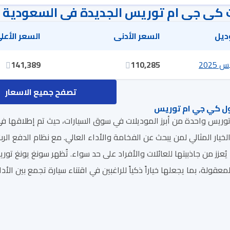
 كي جي ام توريس الجديدة في السعودية
ديل
السعر الأدنى
السعر الأعل
202
110,285
141,389
تصفح جميع الاسعار
ل كي جي ام توريس
لخيار المثالي لمن يبحث عن الفخامة والأداء العالي. مع نظام الدفع ال
ُعزز من جاذبيتها للعائلات والأفراد على حد سواء. تُظهر سونغ يونغ ت
قولة، بما يجعلها خياراً ذكياً للراغبين في اقتناء سيارة تجمع بين الأد