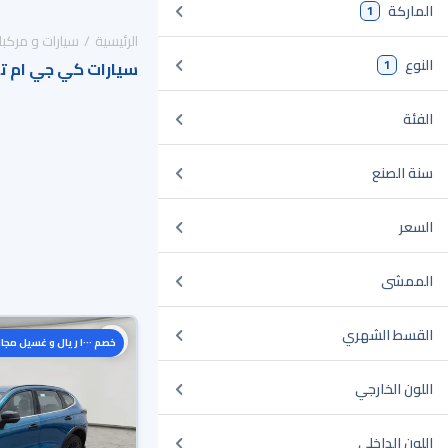
الماركة
1
الرئيسية
سيارات و مركبا
النوع
1
سيارات كي جي ام ت
الفئة
سنة الصنع
السعر
الممشى
القسط الشهري
خصم ١٠٠٠ ريال و غسيل مجاني
اللون الخارجي
اللون الداخلي