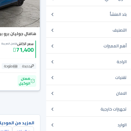
بلد المنشأ
التصنيف
هافال جوليان برو بريم
سعر الكاش
(شامل الضريبة)
أهم المميزات
71,400
الراحة
جديدة
ملوحة
تقنيات
ضمان
الوكيل
الامان
تجهيزات خارجية
المزيد من الموديل
الوارد