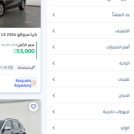
بلد المنشأ
التصنيف
كيا سيراتو LX 2024
سعر الكاش
(شامل الضريبة)
أهم المميزات
53,000
الراحة
مستعملة
47,701 ك
تقنيات
مفحوصة
ومضمونة
الامان
تجهيزات خارجية
الوارد