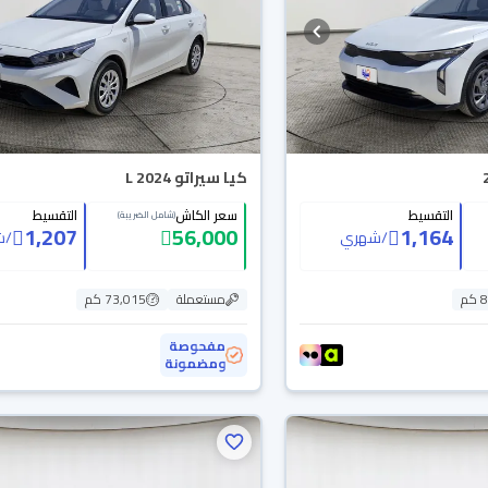
كيا سيراتو L 2024
التقسيط
سعر الكاش
التقسيط
(شامل الضريبة)
1,207
56,000
1,164
/
شهري
/
ش
م
مستعملة
73,015 كم
مفحوصة
ومضمونة