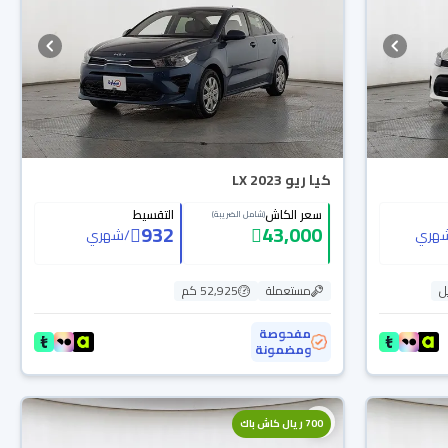
كيا ريو LX 2023
سعر الكاش
التقسيط
(شامل الضريبة)
932
43,000
هري
/
شهري
ل
مستعملة
52,925 كم
مفحوصة
ومضمونة
700 ريال كاش باك