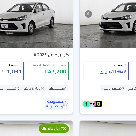
كيا بيجاس LX 2025
التقسيط
سعر الكاش
التقسيط
(شامل الضريبة)
1,031
47,700
942
/
شهري
/
ش
م
ممشى قليل
مستعملة
32,788 كم
ممشى قلي
مفحوصة
ومضمونة
700 ريال كاش باك