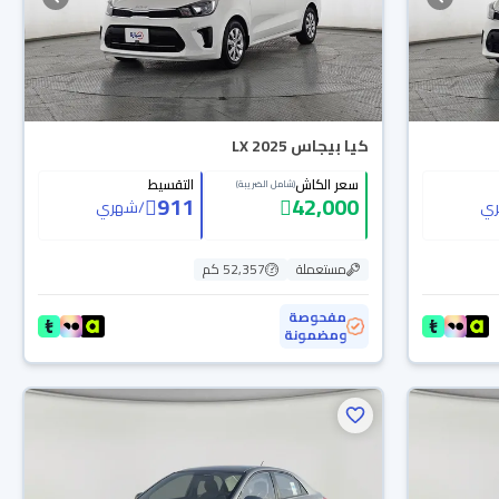
كيا بيجاس LX 2025
سعر الكاش
التقسيط
(شامل الضريبة)
911
42,000
ي
/
شهري
مستعملة
52,357 كم
مفحوصة
ومضمونة