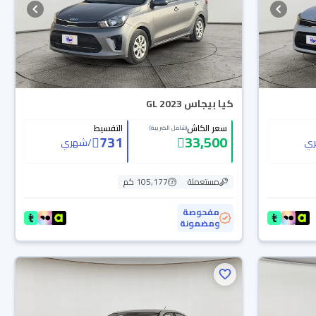
كيا بيجاس GL 2023
سعر الكاش
التقسيط
(شامل الضريبة)
731
33,500
ي
/
شهري
مستعملة
105,177 كم
مفحوصة
ومضمونة