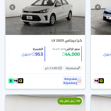
كيا بيجاس LX 2025
سعر الكاش
التقسيط
(شامل الضريبة)
953
44,000
هري
/
شهري
مستعملة
53,882 كم
مفحوصة
ومضمونة
700 ريال كاش باك