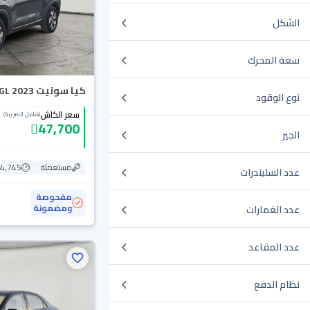
الشكل
سعة المحرك
كيا سونيت GL 2023
نوع الوقود
سعر الكاش
(شامل الضريبة)
47,700
الجير
مستعملة
104,745
عدد السليندرات
مفحوصة
ومضمونة
عدد الغمارات
عدد المقاعد
نظام الدفع