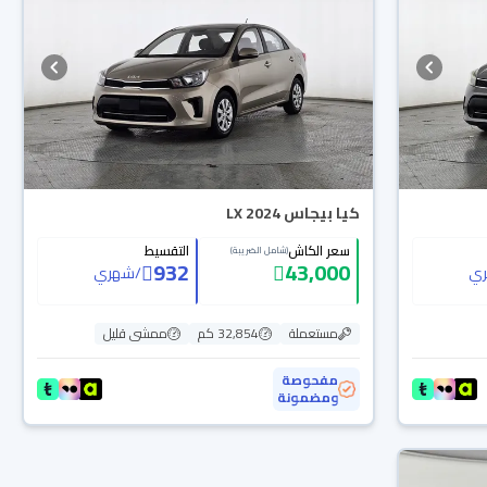
كيا بيجاس LX 2024
سعر الكاش
التقسيط
(شامل الضريبة)
932
43,000
ي
/
شهري
مستعملة
32,854 كم
ممشى قليل
مفحوصة
ومضمونة