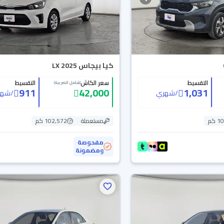
كيا بيجاس LX 2025
التقسيط
سعر الكاش
التقسيط
(شامل الضريبة)
911
42,000
1,031
/
شهري
/
شهر
 كم
مستعملة
102,572 كم
مفحوصة
ومضمونة