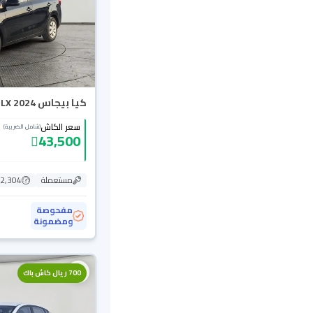
كيا بيجاس LX 2024
سعر الكاش
(شامل الضريبة)
43,500
مستعملة
22,304 ك
مفحوصة
ومضمونة
700 ريال كاش باك