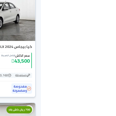
كيا بيجاس LX 2024
سعر الكاش
(شامل الضريبة)
43,500
مستعملة
20,160 ك
مفحوصة
ومضمونة
700 ريال كاش باك