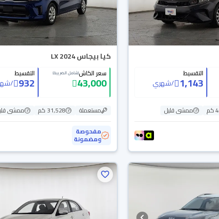
كيا بيجاس LX 2024
التقسيط
سعر الكاش
التقسيط
(شامل الضريبة)
932
43,000
1,143
/
شهري
/
شهر
م
ممشى قليل
مستعملة
31,528 كم
ممشى قلي
مفحوصة
ومضمونة