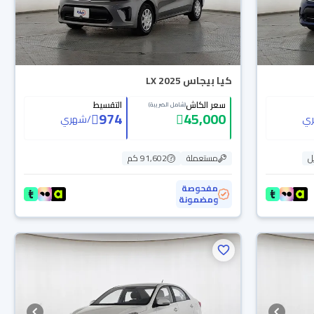
كيا بيجاس LX 2025
سعر الكاش
التقسيط
(شامل الضريبة)
974
45,000
ي
/
شهري
ل
مستعملة
91,602 كم
مفحوصة
ومضمونة