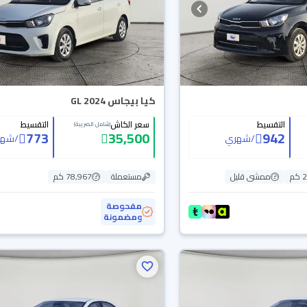
كيا بيجاس GL 2024
التقسيط
سعر الكاش
التقسيط
(شامل الضريبة)
773
35,500
942
/
شهري
/
شهر
م
ممشى قليل
مستعملة
78,967 كم
مفحوصة
ومضمونة