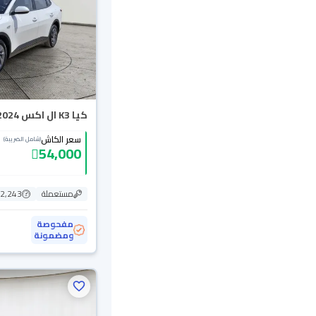
كيا K3 ال اكس 2024
سعر الكاش
(شامل الضريبة)
54,000
مستعملة
82,243 ك
مفحوصة
ومضمونة