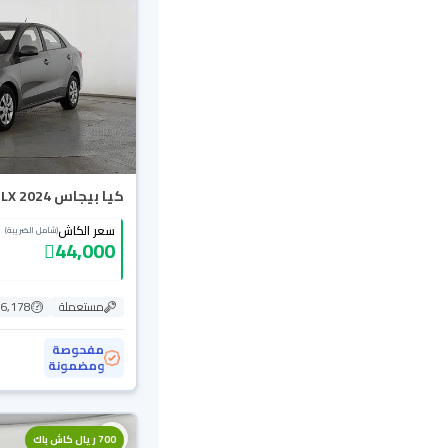
كيا بيجاس LX 2024
سعر الكاش
(شامل الضريبة)
44,000
مستعملة
16,178 ك
مفحوصة
ومضمونة
700 ريال كاش باك