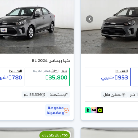
كيا بيجاس GL 2024
التقسيط
سعر الكاش
التقسيط
(شامل الضريبة)
780
35,800
953
/
شهري
/
شهر
م
ممشى قليل
مستعملة
85,336 كم
مفحوصة
ومضمونة
700 ريال كاش باك