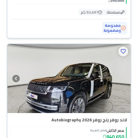
205,000
مستعملة
92,497 كم
مفحوصة
ومضمونة
لاند روفر رنج روفر Autobiography 2026
سعر الكاش
(شامل الضريبة)
840,650