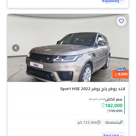
ومضمونة
8,000
لاند روفر رنج روفر Sport HSE 2022
سعر الكاش
(شامل الضريبة)
182,000
190,000
مستعملة
123,344 كم
مفحوصة