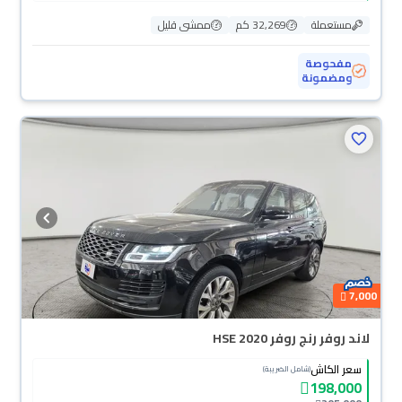
مستعملة
32,269 كم
ممشى قليل
مفحوصة
ومضمونة
7,000
لاند روفر رنج روفر HSE 2020
سعر الكاش
(شامل الضريبة)
198,000