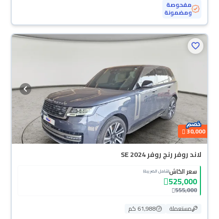
مفحوصة
ومضمونة
محجوزة
30,000
لاند روفر رنج روفر SE 2024
سعر الكاش
(شامل الضريبة)
525,000
555,000
مستعملة
61,988 كم