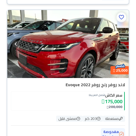
25,000
لاند روفر رنج روفر Evoque 2022
سعر الكاش
(شامل الضريبة)
175,000
200,000
مستعملة
203 كم
ممشى قليل
مفحوصة