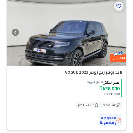
5,000
لاند روفر رنج روفر VOGUE 2023
سعر الكاش
(شامل الضريبة)
436,000
441,000
مستعملة
82,001 كم
مفحوصة
ومضمونة