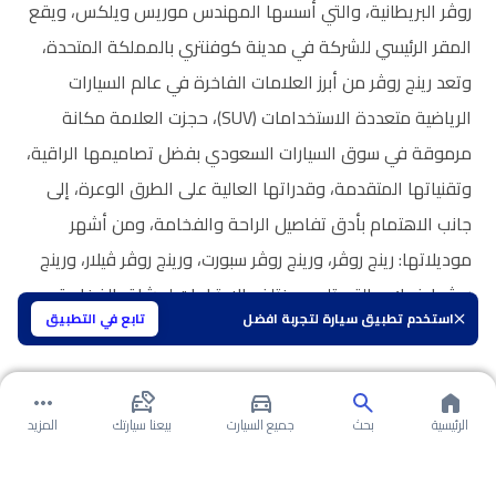
روڤر البريطانية، والتي أسسها المهندس موريس ويلكس، ويقع
المقر الرئيسي للشركة في مدينة كوفنتري بالمملكة المتحدة،
وتعد رينج روڤر من أبرز العلامات الفاخرة في عالم السيارات
الرياضية متعددة الاستخدامات (SUV)، حجزت العلامة مكانة
مرموقة في سوق السيارات السعودي بفضل تصاميمها الراقية،
وتقنياتها المتقدمة، وقدراتها العالية على الطرق الوعرة، إلى
جانب الاهتمام بأدق تفاصيل الراحة والفخامة، ومن أشهر
موديلاتها: رينج روڤر، ورينج روڤر سبورت، ورينج روڤر ڤيلار، ورينج
روڤر إيفوك، والتي تلبي مختلف الاحتياجات لعشاق الفخامة
استخدم تطبيق سيارة لتجربة افضل
تابع في التطبيق
والأداء القوي.
الرئيسية
بحث
جميع السيارت
بيعنا سيارتك
المزيد