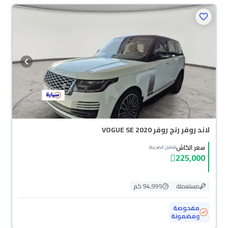
لاند روفر رنج روفر VOGUE SE 2020
سعر الكاش
(شامل الضريبة)
225,000
مستعملة
94,995 كم
مفحوصة
ومضمونة