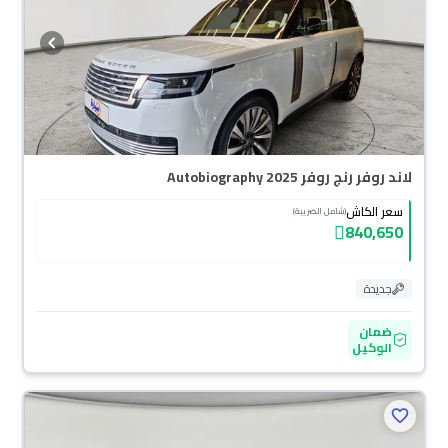
لاند روفر رنج روفر Autobiography 2025
سعر الكاش
(شامل الضريبة)
840,650
جديدة
ضمان
الوكيل