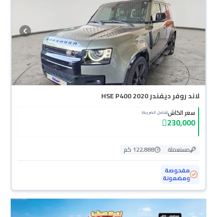
والسيارات الجديدة مضمونة بضمان الوكالة، تقدر تشتريها كاش أو تقسيط، وتحجزها
أونلاين، وبتوصلك لين باب بيتك.
لاند روفر ديفندر HSE P400 2020
سعر الكاش
(شامل الضريبة)
230,000
مستعملة
122,888 كم
مفحوصة
ومضمونة