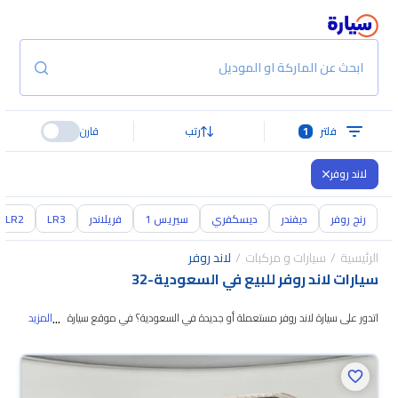
ابحث عن الماركة او الموديل
فلتر
1
رتب
قارن
لاند روفر
رنج روفر
ديفندر
ديسكفري
سيريس 1
فريلاندر
LR3
LR2
الرئيسية
سيارات و مركبات
لاند روفر
سيارات لاند روفر للبيع في السعودية
-
32
...
اتدور على سيارة لاند روفر مستعملة أو جديدة في السعودية؟ في موقع سيارة بنوفر
المزيد
لك كل الخيارات، تقدر تتصفح الموديلات وتختار اللي
يناسبك. جميع سيارات لاند روفر
المستعملة مضمونة ومفحوصة بأكثر من 200 نقطة وتقدر تجربها لمدة 10 أيام،
وإن ما ناسبتك لأي سبب تقدر تسترجع كامل المبلغ خلال 10 أيام بكل سهولة.