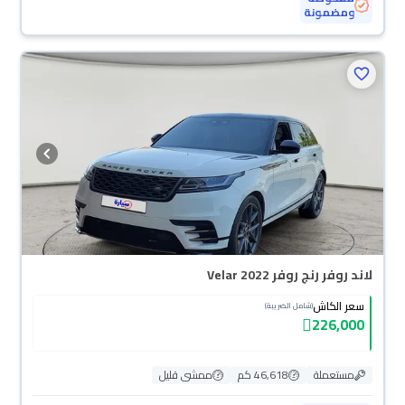
ومضمونة
محجوزة
لاند روفر رنج روفر Velar 2022
سعر الكاش
(شامل الضريبة)
226,000
مستعملة
46,618 كم
ممشى قليل