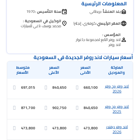
المعلومات الرئيسية
بلد المنشأ :
بريطاني
سنة التأسيس :
1970
الوكيل في السعودية :
المقر الرئيسي:
كوفنتري، إنجلترا
محمد يوسف ناغي للسيارات
المؤسس :
لاند روفر التابع لمجموعة جاغوار
لاند روفر
أسعار سيارات لاند روفر الجديدة في السعودية
 والموديل
 الأدنى
 الأعلى
 الأسعار
لاند روفر رنج روفر
697,015
840,650
660,100
2026
لاند روفر رنج روفر
871,700
902,750
840,650
2025
لاند روفر ديفندر
473,800
473,800
473,800
2026