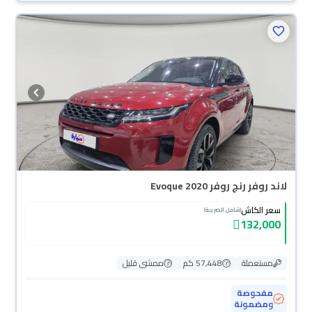
لاند روفر رنج روفر Evoque 2020
سعر الكاش
(شامل الضريبة)
132,000
مستعملة
57,448 كم
ممشى قليل
مفحوصة
ومضمونة