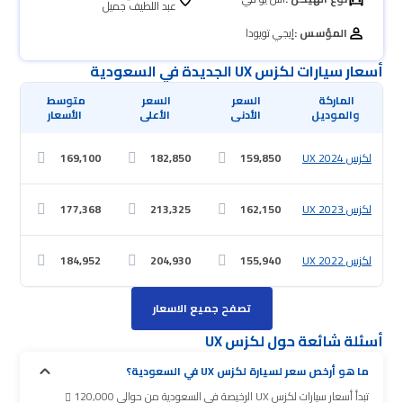
عبد اللطيف جميل
المؤسس :
إيجي تويودا
أسعار سيارات لكزس UX الجديدة في السعودية
 والموديل
 الأدنى
 الأعلى
 الأسعار
لكزس UX 2024
159,850
182,850
169,100
لكزس UX 2023
162,150
213,325
177,368
لكزس UX 2022
155,940
204,930
184,952
تصفح جميع الاسعار
أسئلة شائعة حول لكزس UX
ما هو أرخص سعر لسيارة لكزس UX في السعودية؟
تبدأ أسعار سيارات لكزس UX الرخيصة في السعودية من حوالي 120,000