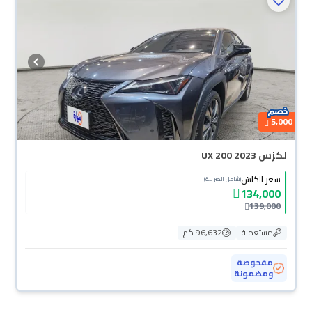
5,000
لكزس UX 200 2023
سعر الكاش
(شامل الضريبة)
134,000
139,000
مستعملة
96,632 كم
مفحوصة
ومضمونة