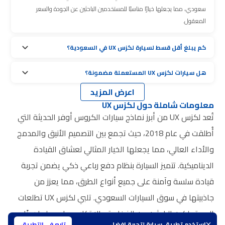
سعودي، مما يجعلها خيارًا مناسبًا للمستخدمين الباحثين عن الجودة والسعر
المعقول.
كم يبلغ أقل قسط لسيارة لكزس UX في السعودية؟
هل سيارات لكزس UX المستعملة مضمونة؟
اعرض المزيد
معلومات شاملة حول لكزس UX
تُعد لكزس UX من أبرز نماذج سيارات الكروس أوفر الحديثة التي
أُطلقت في عام 2018، حيث تجمع بين التصميم الأنيق والمدمج
والأداء العالي، مما يجعلها الخيار المثالي لعشاق القيادة
الديناميكية. تتميز السيارة بنظام دفع رباعي ذكي يضمن تجربة
قيادة سلسة وآمنة على جميع أنواع الطرق، مما يعزز من
جاذبيتها في سوق السيارات السعودي. تلبي لكزس UX تطلعات
المستهلكين الباحثين عن الفخامة والابتكار، مما يجعلها رمزًا
استخدم تطبيق سيارة لتجربة افضل
تابع في التطبيق