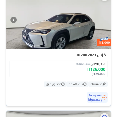
3,000
لكزس UX 200 2023
سعر الكاش
(شامل الضريبة)
126,000
129,000
مستعملة
48,202 كم
ممشى قليل
مفحوصة
ومضمونة