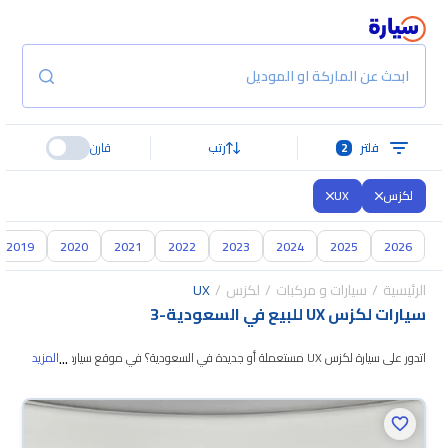
ابحث عن الماركة او الموديل
فلتر
2
رتب
قارن
لكزس
UX
2019
2020
2021
2022
2023
2024
2025
2026
الرئيسية
سيارات و مركبات
لكزس
UX
سيارات لكزس UX للبيع في السعودية
-
3
...
اتدور على سيارة لكزس UX مستعملة أو جديدة في السعودية؟ في موقع سيارة
المزيد
بنوفر لك كل الخيارات، تقدر تتصفح الموديلات وتختار اللي
يناسبك. جميع سيارات لكزس
UX المستعملة مضمونة ومفحوصة بأكثر من 200 نقطة وتقدر تجربها لمدة 10
أيام، وإن ما ناسبتك لأي سبب تقدر تسترجع كامل المبلغ خلال 10 أيام بكل سهولة.