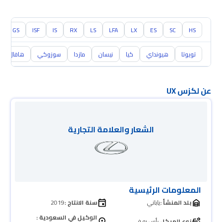
GS
ISF
IS
RX
LS
LFA
LX
ES
SC
HS
تويوتا
هيونداي
كيا
نيسان
مازدا
سوزوكي
هافال
عن لكزس UX
الشعار والعلامة التجارية
المعلومات الرئيسية
بلد المنشأ :
ياباني
سنة الانتاج :
2019
الوكيل في السعودية :
نوع الهيكل :
أس يو في