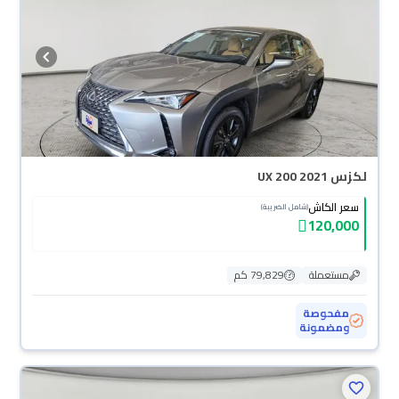
والسيارات الجديدة مضمونة بضمان الوكالة، تقدر تشتريها كاش أو تقسيط، وتحجزها
أونلاين، وبتوصلك لين باب بيتك.
لكزس UX 200 2021
سعر الكاش
(شامل الضريبة)
120,000
مستعملة
79,829 كم
مفحوصة
ومضمونة