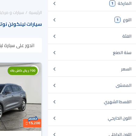
الماركة
1
الرئيسية
سيارات و مركبا
النوع
1
سيارات لينكولن نوت
الفئة
اتدور على سيارة ل
سنة الصنع
وبتوصلك لين باب بي
السعر
700 ريال كاش باك
الممشى
القسط الشهري
اللون الخارجي
15,200
اللون الداخلي