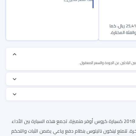
وبدفعة أخيرة 25,418 ريال، كما
ين الباحثين عن الجودة والسعر المعقول.
تعتبر سيارة لينكون ناتيلوس رمزًا للأناقة العصرية والأداء الفاخر، حيث ظهرت لأول مرة في عام 2018 كسيارة كروس أوفر متميزة. تجمع هذه السيارة بين الأداء
خرة. تتمتع لينكون ناتيلوس بنظام دفع رباعي يضمن الثبات والتحكم