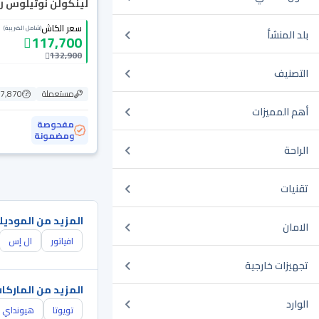
لينكولن نوتيلوس ريزرف
سعر الكاش
(شامل الضريبة)
بلد المنشأ
117,700
132,900
التصنيف
مستعملة
77,870 ك
أهم المميزات
مفحوصة
ومضمونة
الراحة
تقنيات
المزيد من الموديل
الامان
افياتور
ال إس
تجهيزات خارجية
المزيد من الماركا
الوارد
تويوتا
هيونداي