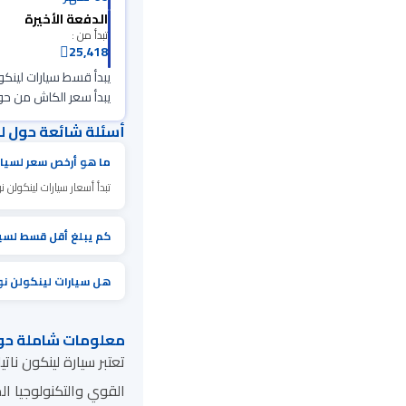
الدفعة الأخيرة
تبدأ من :
25,418
يبدأ قسط سيارات لينكولن
يبدأ سعر الكاش من حوالي 117,700 ريال، حيث تختلف الأسعار بناءآ على سنة الصنع وحالة المركبة العا
أسئلة شائعة حول ل
ما هو أرخص سعر لسيار
تبدأ أسعار سيارات لينكولن نو
كم يبلغ أقل قسط لسيا
هل سيارات لينكولن ن
معلومات شاملة حو
القوي والتكنولوجيا ال