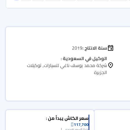
سنة الانتاج :
2019
الوكيل في السعودية :
شركة محمد يوسف ناغي للسيارات, توكيلات
الجزيرة
سعر الكاش يبدأ من :
117,700
هذا السعر تقديري