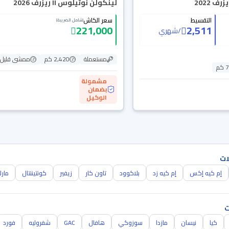
 2022
لينكولن نوتيلوس II ريزرف 2026
التقسيط
سعر الكاش
(شامل الضريبة)
221,000
2,511
/
شهري
مستعملة
2,420 كم
ممشى قليل
م
مشمولة
بضمان
الوكيل
ات
إم كيه إكس
إم كيه زد
بلاكوود
تاون كار
زيفير
كونتيننتال
مار
ت
كيا
نيسان
مازدا
سوزوكي
هافال
GAC
شفروليه
فورد