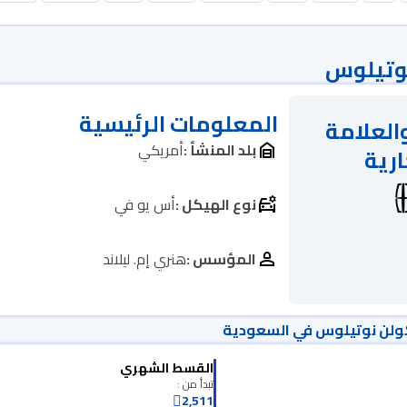
نوتيلوس
المعلومات الرئيسية
العلامة
بلد المنشأ :
أمريكي
ارية
نوع الهيكل :
أس يو في
المؤسس :
هنري إم. ليلاند
ولن نوتيلوس في السعودية
القسط الشهري
تبدأ من :
2,511