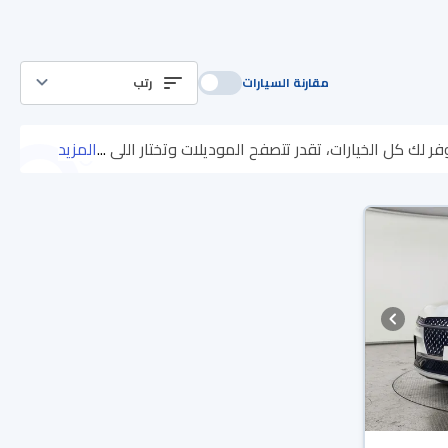
مقارنة السيارات
رتب
لك كل الخيارات، تقدر تتصفح الموديلات وتختار اللي
...
المزيد
يناسبك. جميع سيارات لينكولن نوتيلوس المستعملة مضمونة ومفحوصة بأكثر من 200 نقطة وتقدر تجربها لمدة 10 أيام، وإن ما ناسبتك لأي سبب
 مضمونة بضمان الوكالة، تقدر تشتريها كاش أو تقسيط، وتحجزها أونلاين،