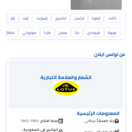
اكلات
ايفورا
ايكسل
ايكسيج
إسبيريت
إليت
إليز
يور
تويوتا
هيونداي
كيا
نيسان
مازدا
سوزوكي
هافال
عن لوتس ايلان
الشعار والعلامة التجارية
المعلومات الرئيسية
بلد المنشأ :
بريطاني
سنة الانتاج :
1962-1995
الوكيل في السعودية :
نوع الهيكل :
رياضية