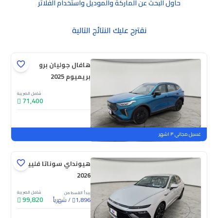
حاول البحث عن الماركة والموديل واستخدام الفلاتر
نقترح عليك النتائج التالية
هافال جوليان برو
بريميوم 2025
شامل الضريبة
71,400
جديدة
ملوحة
غسيل مجاني ٣ اشهر
هيونداي سوناتا فلييت
2026
شامل الضريبة
يبدأ القسط من
99,820
/
شهرياً
1,896
جديدة