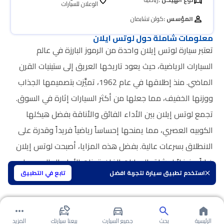
الوعلان للسيارات
المؤسس :
كولن تشابمان
معلومات شاملة حول لوتس ايلان
تعتبر سيارة لوتس إيلان واحدة من الرموز البارزة في عالم
السيارات الرياضية، حيث يعود تاريخها العريق إلى ستينيات القرن
الماضي. منذ إطلاقها في عام 1962، تميَّزت بتصميمها الجذاب
ووزنها الخفيف، مما جعلها من أكثر السيارات إثارة في السوق.
تجمع لوتس إيلان بين الأداء الفائق والأناقة بفضل هيكلها
الكوبيه العصري، مما يمنحها إحساساً رياضياً فريداً وقدرة على
الانطلاق بسرعات عالية. بفضل هذه المزايا، أصبحت لوتس إيلان
خياراً مفضلاً لعشاق السيارات الفاخرة ذات الأداء العالي، مما
استخدم تطبيق سيارة لتجربة افضل
تابع في التطبيق
يعزز مكانتها في سوق السيارات الحديث.
الرئيسية
بحث
جميع السيارت
بيعنا سيارتك
المزيد