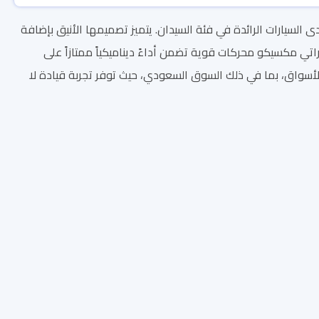
و تجسيدًا للفخامة والأداء العالي، حيث أُطلقت في عام 1966 لتكون إحدى السيارات الرائدة في فئة السيدان. يتميز تصميمها الأنيق بإضافة
راتي مكسيكو محركات قوية تضمن أداءً ديناميكياً ممتازاً على
أسواق، بما في ذلك السوق السعودي، حيث توفر تجربة قيادة لا