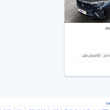
م
ممشى قليل
ات