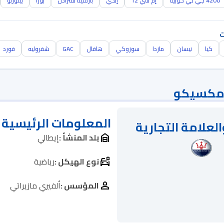
4200 جي تي كوبيه
إم سي 12
إندي
بارشيتا سترادل
بورا
بيتوربو
ت
كيا
نيسان
مازدا
سوزوكي
هافال
GAC
شفروليه
فورد
 مكسيكو
المعلومات الرئيسية
العلامة التجارية
بلد المنشأ :
إيطالي
نوع الهيكل :
رياضية
المؤسس :
ألفيري مازيراتي