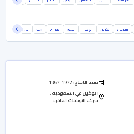
تشوباسكو
جيبلي
خمسين
رويال
سبايدر
شامال
غران توريزمو
شانجان
لكزس
ام جي
جيتور
شيري
رينو
بي ام دبليو
جيل
سنة الانتاج :
1967-1972
الوكيل في السعودية :
شركة التوكيلات الفاخرة