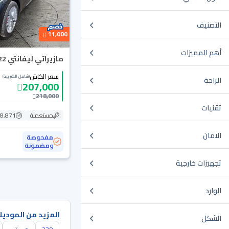
التصنيف
11,000
أهم المميزات
مازيراتي ليفانتي 2022
سعر الكاش
(شامل الضريبة)
الراحة
207,000
218,000
تقنيات
مستعملة
48,871 ك
الامان
مفحوصة
ومضمونة
تجهيزات خارجية
الوارد
المزيد من الموديل
الشكل