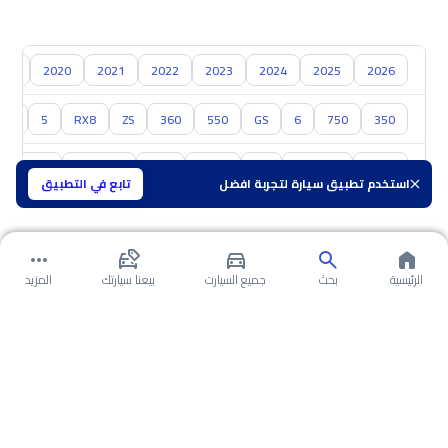
019
2020
2021
2022
2023
2024
2025
2026
350
750
6
GS
550
360
ZS
RX8
5
جي
تويوتا
هيونداي
كيا
نيسان
مازدا
سوزوكي
هافال
استخدم تطبيق سيارة لتجربة افضل
تابع في التطبيق
الرئيسية
بحث
جميع السيارت
بيعنا سيارتك
المزيد