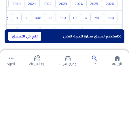
018
2019
2021
2022
2023
2024
2025
2026
350
750
6
GS
550
ZS
RX8
5
3
جي ت
تويوتا
هيونداي
كيا
نيسان
مازدا
سوزوكي
هافال
استخدم تطبيق سيارة لتجربة افضل
تابع في التطبيق
الرئيسية
بحث
جميع السيارت
بيعنا سيارتك
المزيد