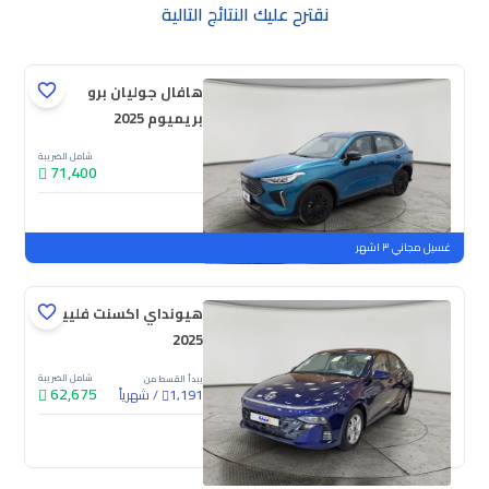
نقترح عليك النتائج التالية
هافال جوليان برو
بريميوم 2025
شامل الضريبة
71,400
جديدة
ملوحة
غسيل مجاني ٣ اشهر
هيونداي اكسنت فلييت
2025
شامل الضريبة
يبدأ القسط من
62,675
/
شهرياً
1,191
جديدة