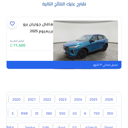
نقترح عليك النتائج التالية
هافال جوليان برو
بريميوم 2025
شامل الضريبة
71,400
جديدة
ملوحة
غسيل مجاني ٣ اشهر
019
2020
2021
2022
2023
2024
2025
2026
3
5
RX8
ZS
360
550
GS
6
750
350
تويوتا
هيونداي
كيا
نيسان
مازدا
سوزوكي
هافال