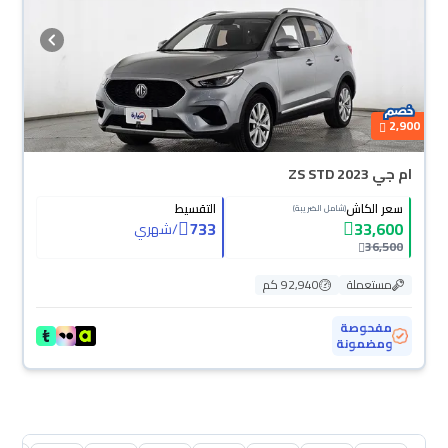
2,900
ام جي ZS STD 2023
سعر الكاش
التقسيط
(شامل الضريبة)
733
33,600
/
شهري
36,500
مستعملة
92,940 كم
مفحوصة
ومضمونة