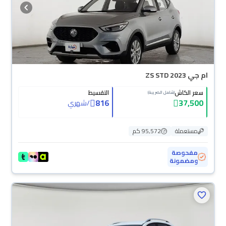
ام جي ZS STD 2023
سعر الكاش
التقسيط
(شامل الضريبة)
816
37,500
/
شهري
مستعملة
95,572 كم
مفحوصة
ومضمونة
محجوزة