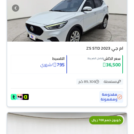
ام جي ZS STD 2023
سعر الكاش
التقسيط
(شامل الضريبة)
795
36,500
/
شهري
مستعملة
89,306 كم
مفحوصة
ومضمونة
محجوزة
كوبون خصم 700 ريال