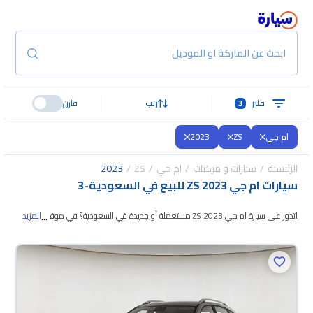
ابحث عن الماركة او الموديل
فلتر
3
رتب
قارن
ام جي
ZS
2023
الرئيسية
سيارات و مركبات
ام جي
ZS
2023
سيارات ام جي ZS 2023 للبيع في السعودية
-
3
...
اتدور على سيارة ام جي ZS 2023 مستعملة أو جديدة في السعودية؟ في موقع
المزيد
سيارة بنوفر لك كل الخيارات، تقدر تتصفح الموديلات
وتختار اللي يناسبك. جميع سيارات
ام جي ZS 2023 المستعملة مضمونة ومفحوصة بأكثر من 200 نقطة وتقدر
تجربها لمدة 10 أيام، وإن ما ناسبتك لأي سبب تقدر تسترجع كامل المبلغ خلال 10
أيام بكل سهولة. والسيارات الجديدة مضمونة بضمان الوكالة، تقدر تشتريها كاش أو
تقسيط، وتحجزها أونلاين، وبتوصلك لين باب بيتك.