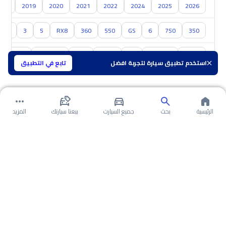
018
2019
2020
2021
2022
2024
2025
2026
350
750
6
GS
550
360
RX8
5
3
جي 
تويوتا
هيونداي
كيا
نيسان
مازدا
سوزوكي
هافال
استخدم تطبيق سيارة لتجربة افضل
تابع في التطبيق
الرئيسية
بحث
جميع السيارت
بيعنا سيارتك
المزيد