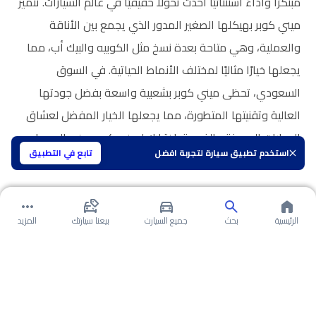
مبتكرًا وأداءً استثنائيًا أحدث تحولًا حقيقيًا في عالم السيارات. تتميز
ميني كوبر بهيكلها الصغير المدور الذي يجمع بين الأناقة
والعملية، وهي متاحة بعدة نسخ مثل الكوبيه والبيك أب، مما
يجعلها خيارًا مثاليًا لمختلف الأنماط الحياتية. في السوق
السعودي، تحظى ميني كوبر بشعبية واسعة بفضل جودتها
العالية وتقنيتها المتطورة، مما يجعلها الخيار المفضل لعشاق
السيارات المميزة والفريدة. اختيارك لميني كوبر يعني الحصول
استخدم تطبيق سيارة لتجربة افضل
تابع في التطبيق
على تجربة قيادة استثنائية تلبي متطلبات الحياة العصريّة.
الرئيسية
بحث
جميع السيارت
بيعنا سيارتك
المزيد