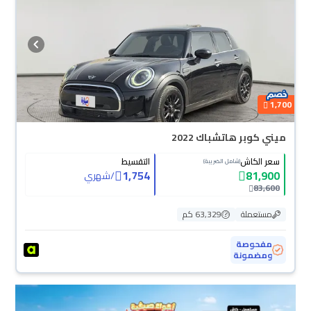
والسيارات الجديدة مضمونة بضمان الوكالة، تقدر تشتريها كاش أو تقسيط، وتحجزها
أونلاين، وبتوصلك لين باب بيتك.
1,700
ميني كوبر هاتشباك 2022
سعر الكاش
التقسيط
(شامل الضريبة)
1,754
81,900
/
شهري
83,600
مستعملة
63,329 كم
مفحوصة
ومضمونة