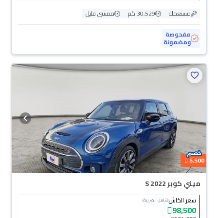
مستعملة
30,529 كم
ممشى قليل
مفحوصة
ومضمونة
5,500
ميني كوبر S 2022
سعر الكاش
(شامل الضريبة)
98,500