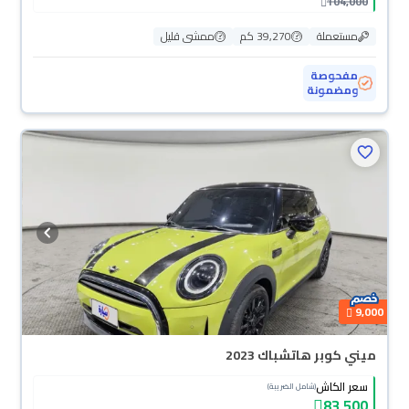
104,000
مستعملة
39,270 كم
ممشى قليل
مفحوصة
ومضمونة
9,000
ميني كوبر هاتشباك 2023
سعر الكاش
(شامل الضريبة)
83,500