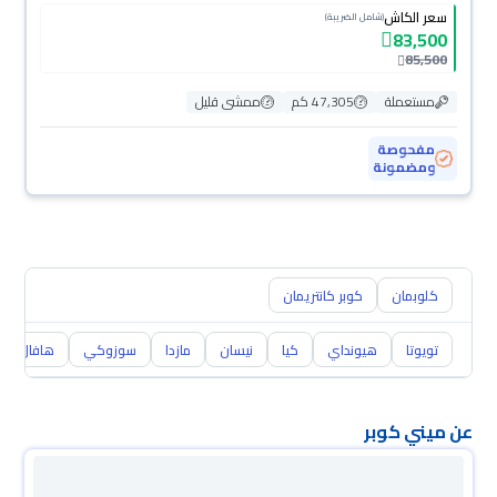
سعر الكاش
(شامل الضريبة)
83,500
85,500
مستعملة
47,305 كم
ممشى قليل
مفحوصة
ومضمونة
كلوبمان
كوبر كانتريمان
تويوتا
هيونداي
كيا
نيسان
مازدا
سوزوكي
هافال
عن ميني كوبر