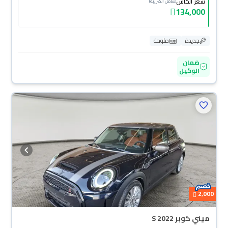
سعر الكاش
(شامل الضريبة)
134,000
جديدة
ملوحة
ضمان
الوكيل
محجوزة
2,000
ميني كوبر S 2022