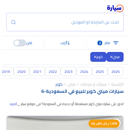
ابحث عن الماركة او الموديل
فلتر
2
رتب
قارن
ميني
كوبر
2019
2020
2021
2022
2023
2024
2025
2026
الرئيسية
سيارات و مركبات
ميني
كوبر
سيارات ميني كوبر للبيع في السعودية
-
6
...
اتدور على سيارة ميني كوبر مستعملة أو جديدة في السعودية؟ في موقع سيارة
المزيد
بنوفر لك كل الخيارات، تقدر تتصفح الموديلات وتختار اللي
يناسبك. جميع سيارات ميني
كوبر المستعملة مضمونة ومفحوصة بأكثر من 200 نقطة وتقدر تجربها لمدة 10
1,000 ريال كاش باك
أيام، وإن ما ناسبتك لأي سبب تقدر تسترجع كامل المبلغ خلال 10 أيام بكل سهولة.