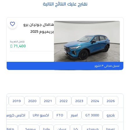
نقترح عليك النتائج التالية
هافال جوليان برو
بريميوم 2025
شامل الضريبة
71,400
جديدة
ملوحة
غسيل مجاني ٣ اشهر
018
2019
2020
2021
2022
2023
2024
2026
باجيرو
GT 3000
اسبير
FTO
اكسبو LRV
اكلبس كروس
تويوتا
هيونداي
كيا
نيسان
مازدا
سوزوكي
هافال