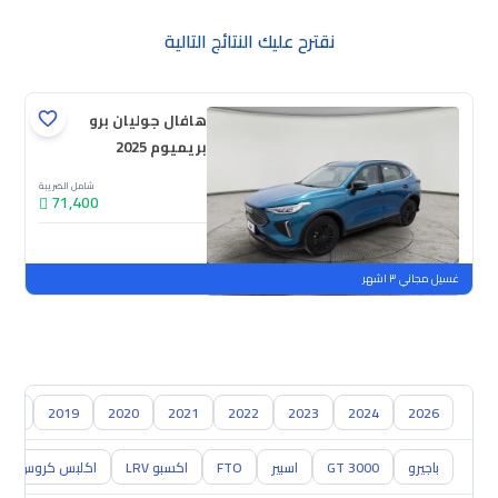
نقترح عليك النتائج التالية
هافال جوليان برو
بريميوم 2025
شامل الضريبة
71,400
جديدة
ملوحة
غسيل مجاني ٣ اشهر
018
2019
2020
2021
2022
2023
2024
2026
باجيرو
GT 3000
اسبير
FTO
اكسبو LRV
اكلبس كروس