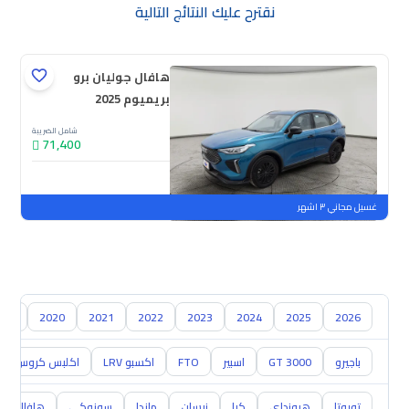
نقترح عليك النتائج التالية
هافال جوليان برو
بريميوم 2025
شامل الضريبة
71,400
جديدة
ملوحة
غسيل مجاني ٣ اشهر
019
2020
2021
2022
2023
2024
2025
2026
باجيرو
GT 3000
اسبير
FTO
اكسبو LRV
اكلبس كروس
تويوتا
هيونداي
كيا
نيسان
مازدا
سوزوكي
هافال