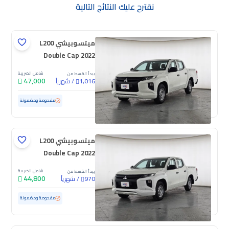
نقترح عليك النتائج التالية
ميتسوبيشي L200
Double Cap 2022
شامل الضريبة
يبدأ القسط من
47,000
/
شهرياً
1,016
مستعملة
139,482 كم
مفحوصة ومضمونة
ميتسوبيشي L200
Double Cap 2022
شامل الضريبة
يبدأ القسط من
44,800
/
شهرياً
970
مستعملة
162,020 كم
مفحوصة ومضمونة