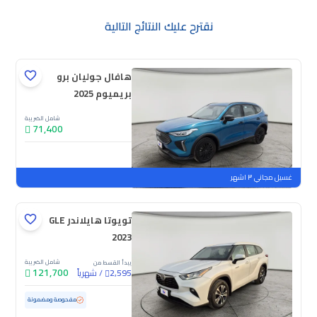
نقترح عليك النتائج التالية
هافال جوليان برو
بريميوم 2025
شامل الضريبة
71,400
جديدة
ملوحة
غسيل مجاني ٣ اشهر
تويوتا هايلاندر GLE
2023
شامل الضريبة
يبدأ القسط من
121,700
/
شهرياً
2,595
مستعملة
59,425 كم
مفحوصة ومضمونة