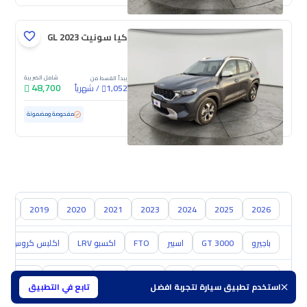
كيا سونيت GL 2023
شامل الضريبة
يبدأ القسط من
48,700
/
شهرياً
1,052
مستعملة
95,069 كم
مفحوصة ومضمونة
018
2019
2020
2021
2023
2024
2025
2026
باجيرو
GT 3000
اسبير
FTO
اكسبو LRV
اكلبس كروس
تويوتا
هيونداي
كيا
نيسان
مازدا
سوزوكي
هافال
استخدم تطبيق سيارة لتجربة افضل
تابع في التطبيق