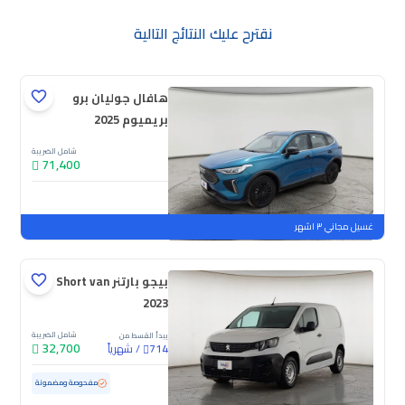
نقترح عليك النتائج التالية
هافال جوليان برو
بريميوم 2025
شامل الضريبة
71,400
جديدة
ملوحة
غسيل مجاني ٣ اشهر
بيجو بارتنر Short van
2023
شامل الضريبة
يبدأ القسط من
32,700
/
شهرياً
714
مستعملة
169,930 كم
مفحوصة ومضمونة