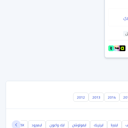
ي
ل
2012
2013
2014
20
ف
ايتيرنا
ايرتريك
ايفولوشن
ايك واغون
ايميرود
ASX
RVR