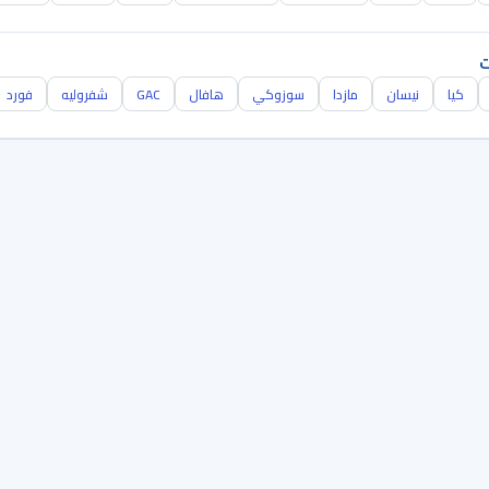
ت
كيا
نيسان
مازدا
سوزوكي
هافال
GAC
شفروليه
فورد