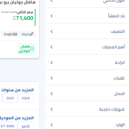
اللون الداخلي
هافال جوليان برو بريم
سعر الكاش
(شامل الضريبة)
بلد المنشأ
71,400
التصنيف
جديدة
ملوحة
ضمان
أهم المميزات
الوكيل
الراحة
تقنيات
المزيد من سنوات 
الامان
2025
2026
تجهيزات خارجية
المزيد من الموديل
الوارد
باجيرو
GT 3000