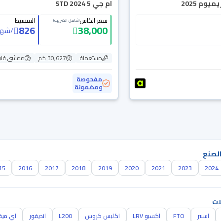
يوم 2025
ام جي 5 STD 2024
سعر الكاش
التقسيط
(شامل الضريبة)
826
38,000
/
شهر
مستعملة
30,627 كم
ممشى قلي
مفحوصة
ومضمونة
الصنع
15
2016
2017
2018
2019
2020
2021
2023
2024
ات
اسبير
FTO
اكسبو LRV
اكلبس كروس
L200
انديفور
اي مي