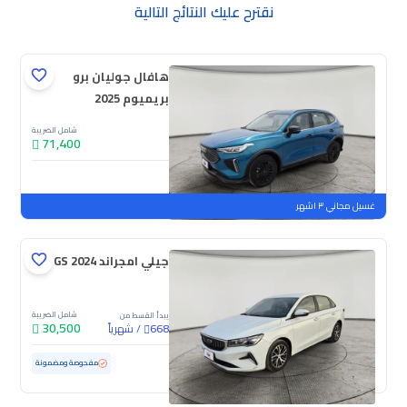
نقترح عليك النتائج التالية
هافال جوليان برو
بريميوم 2025
شامل الضريبة
71,400
جديدة
ملوحة
غسيل مجاني ٣ اشهر
جيلي امجراند GS 2024
شامل الضريبة
يبدأ القسط من
30,500
/
شهرياً
668
مستعملة
105,004 كم
مفحوصة ومضمونة