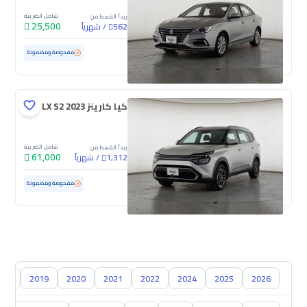
شامل الضريبة
يبدأ القسط من
25,500
/
شهرياً
562
مستعملة
65,094 كم
مفحوصة ومضمونة
كيا كارينز LX S2 2023
شامل الضريبة
يبدأ القسط من
61,000
/
شهرياً
1,312
مستعملة
128,009 كم
مفحوصة ومضمونة
018
2019
2020
2021
2022
2024
2025
2026