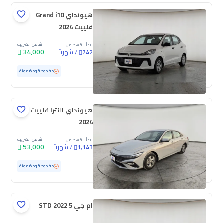
هيونداي Grand i10
فلييت 2024
شامل الضريبة
يبدأ القسط من
34,000
/
شهرياً
742
مستعملة
81,682 كم
مفحوصة ومضمونة
هيونداي النترا فلييت
2024
شامل الضريبة
يبدأ القسط من
53,000
/
شهرياً
1,143
مستعملة
103,358 كم
مفحوصة ومضمونة
ام جي 5 STD 2022