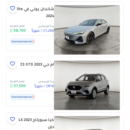
شانجان يوني في Elite
2024
شامل الضريبة
يبدأ القسط من
58,700
/
شهرياً
1,264
مستعملة
46,582 كم
ممشى قليل
مفحوصة ومضمونة
ام جي ZS STD 2023
شامل الضريبة
يبدأ القسط من
37,500
/
شهرياً
816
مستعملة
95,572 كم
مفحوصة ومضمونة
كيا سبورتاج LX 2023
دبل