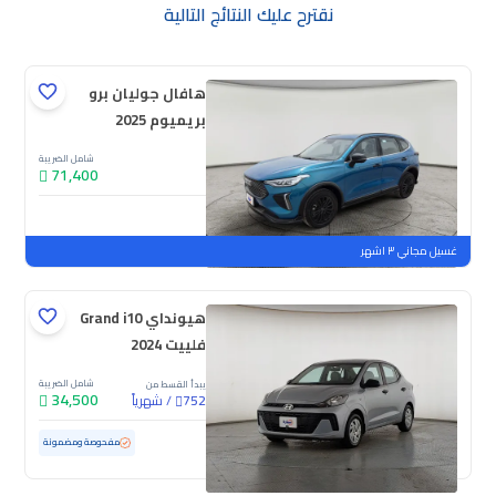
نقترح عليك النتائج التالية
هافال جوليان برو
بريميوم 2025
شامل الضريبة
71,400
جديدة
ملوحة
غسيل مجاني ٣ اشهر
هيونداي Grand i10
فلييت 2024
شامل الضريبة
يبدأ القسط من
34,500
/
شهرياً
752
مستعملة
69,262 كم
مفحوصة ومضمونة