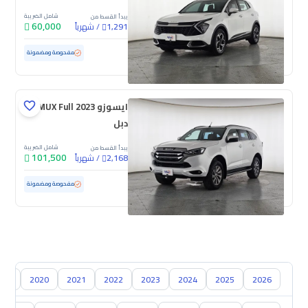
شامل الضريبة
يبدأ القسط من
60,000
/
شهرياً
1,291
مستعملة
192,981 كم
مفحوصة ومضمونة
ايسوزو MUX Full 2023
دبل
شامل الضريبة
يبدأ القسط من
101,500
/
شهرياً
2,168
مستعملة
114,014 كم
مفحوصة ومضمونة
018
2020
2021
2022
2023
2024
2025
2026