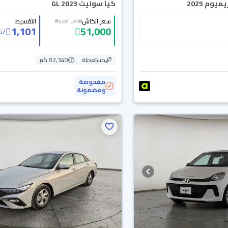
يوم 2025
كيا سونيت GL 2023
سعر الكاش
التقسيط
(شامل الضريبة)
1,101
51,000
/
ش
مستعملة
82,340 كم
مفحوصة
ومضمونة