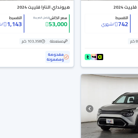
هيونداي النترا فلييت 2024
التقسيط
سعر الكاش
التقسيط
(شامل الضريبة)
1,143
53,000
742
/
شهري
/
ش
م
مستعملة
103,358 كم
مفحوصة
ومضمونة