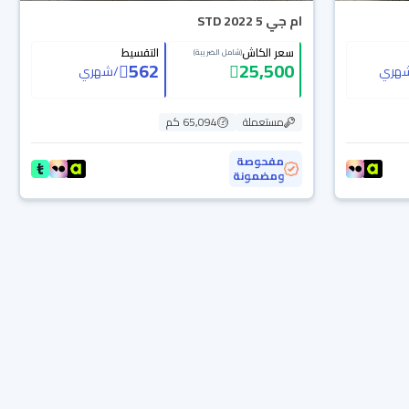
ام جي 5 STD 2022
سعر الكاش
التقسيط
(شامل الضريبة)
562
25,500
هري
/
شهري
مستعملة
65,094 كم
مفحوصة
ومضمونة