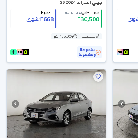
جيلي امجراند GS 2024
سعر الكاش
التقسيط
(شامل الضريبة)
668
30,500
هري
/
شهري
مستعملة
105,004 كم
مفحوصة
ومضمونة