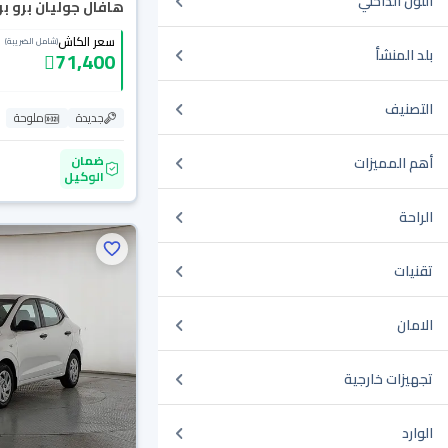
اللون الداخلي
هافال جوليان برو بريم
سعر الكاش
(شامل الضريبة)
بلد المنشأ
71,400
التصنيف
جديدة
ملوحة
ضمان
أهم المميزات
الوكيل
الراحة
تقنيات
الامان
تجهيزات خارجية
الوارد