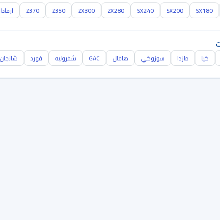
SX180
SX200
SX240
ZX280
ZX300
Z350
Z370
ارمادا
ت
كيا
مازدا
سوزوكي
هافال
GAC
شفروليه
فورد
شانجان