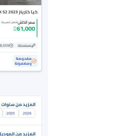
كيا كارينز LX S2 2023
سعر الكاش
(شامل الضريبة)
61,000
مستعملة
128,009
مفحوصة
ومضمونة
المزيد من سنوات 
2025
2026
المزيد من الموديل