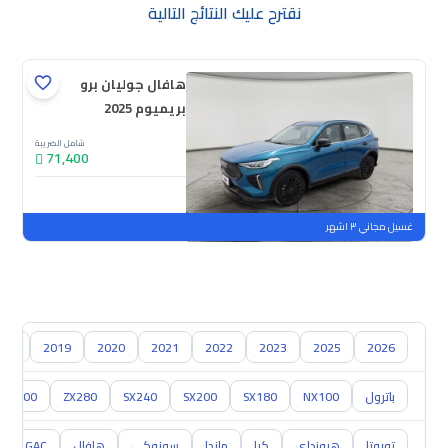
نقترح عليك النتائج التالية
هافال جوليان برو
بريميوم 2025
شامل الضريبة
71,400
جديدة
ملوحة
غسيل مجاني ٣ اشهر
018
2019
2020
2021
2022
2023
2025
2026
باترول
NX100
SX180
SX200
SX240
ZX280
ZX300
تويوتا
هيونداي
كيا
مازدا
سوزوكي
هافال
GAC