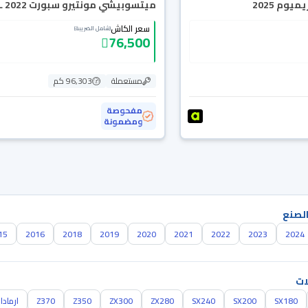
يوم 2025
ميتسوبيشي مونتيرو سبورت GLS-LL 2022 دبل
سعر الكاش
(شامل الضريبة)
76,500
مستعملة
96,303 كم
مفحوصة
ومضمونة
الصنع
15
2016
2018
2019
2020
2021
2022
2023
2024
ات
SX180
SX200
SX240
ZX280
ZX300
Z350
Z370
ارمادا