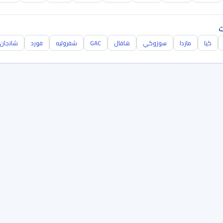
ت
كيا
مازدا
سوزوكي
هافال
GAC
شفروليه
فورد
شانجان