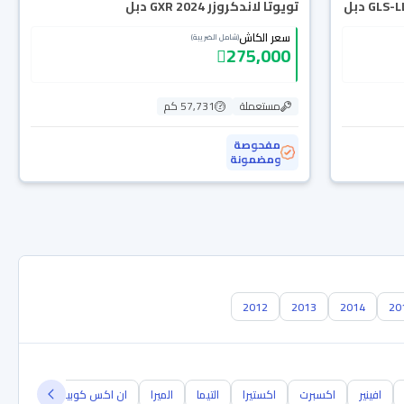
تويوتا لاندكروزر GXR 2024 دبل
سعر الكاش
(شامل الضريبة)
275,000
مستعملة
57,731 كم
مفحوصة
ومضمونة
2012
2013
2014
20
افينير
اكسبرت
اكستيرا
التيما
الميرا
ان اكس كوبيه
NB300