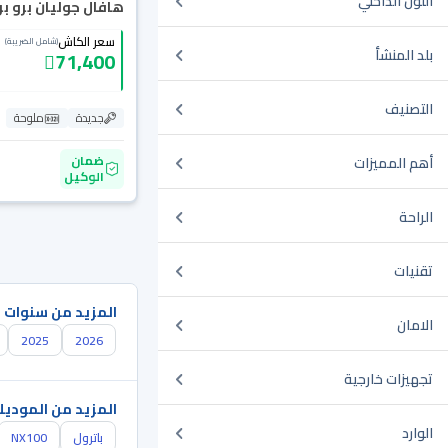
اللون الداخلي
هافال جوليان برو بريم
سعر الكاش
(شامل الضريبة)
بلد المنشأ
71,400
التصنيف
جديدة
ملوحة
ضمان
أهم المميزات
الوكيل
الراحة
تقنيات
المزيد من سنوات 
الامان
2025
2026
تجهيزات خارجية
المزيد من الموديل
الوارد
باترول
NX100