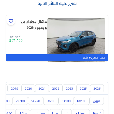
نقترح عليك النتائج التالية
هافال جوليان برو
بريميوم 2025
شامل الضريبة
71,400
جديدة
ملوحة
غسيل مجاني ٣ اشهر
018
2019
2020
2021
2022
2023
2025
2026
باترول
NX100
SX180
SX200
SX240
ZX280
ZX300
تويوتا
هيونداي
كيا
مازدا
سوزوكي
هافال
GAC