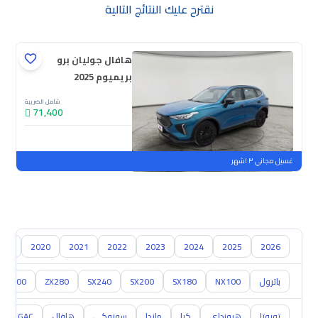
نقترح عليك النتائج التالية
هافال جوليان برو
بريميوم 2025
شامل الضريبة
71,400
جديدة
ملوحة
غسيل مجاني ٣ اشهر
018
2020
2021
2022
2023
2024
2025
2026
باترول
NX100
SX180
SX200
SX240
ZX280
ZX300
تويوتا
هيونداي
كيا
مازدا
سوزوكي
هافال
GAC