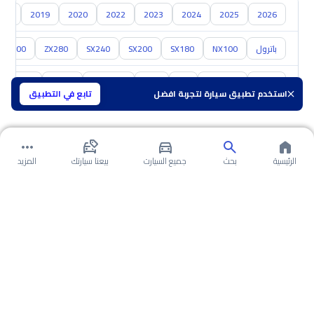
018
2019
2020
2022
2023
2024
2025
2026
باترول
NX100
SX180
SX200
SX240
ZX280
ZX300
تويوتا
هيونداي
كيا
مازدا
سوزوكي
هافال
GAC
استخدم تطبيق سيارة لتجربة افضل
تابع في التطبيق
الرئيسية
بحث
جميع السيارت
بيعنا سيارتك
المزيد