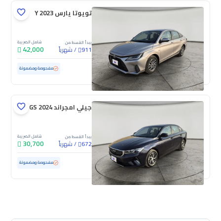
تويوتا يارس Y 2023
شامل الضريبة
يبدأ القسط من
42,000
/
شهرياً
911
مستعملة
155,790 كم
مفحوصة ومضمونة
جيلي امجراند GS 2024
شامل الضريبة
يبدأ القسط من
30,700
/
شهرياً
672
مستعملة
62,322 كم
مفحوصة ومضمونة