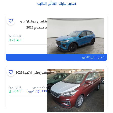
نقترح عليك النتائج التالية
هافال جوليان برو
بريميوم 2025
شامل الضريبة
71,400
جديدة
ملوحة
غسيل مجاني ٣ اشهر
سوزوكي ارتيجا GL 2025
شامل الضريبة
يبدأ القسط من
57,499
/
شهرياً
1,219
جديدة