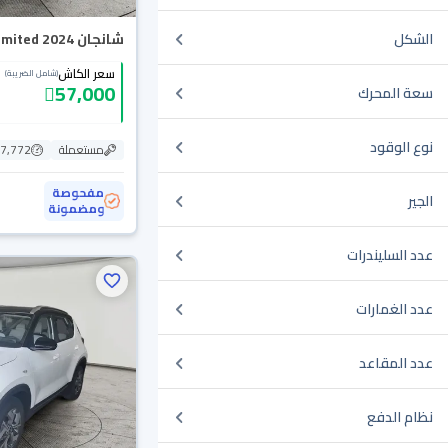
شانجان CS35 Plus Limited 2024
الشكل
سعر الكاش
(شامل الضريبة)
57,000
سعة المحرك
نوع الوقود
مستعملة
57,772 ك
مفحوصة
الجير
ومضمونة
عدد السليندرات
عدد الغمارات
عدد المقاعد
نظام الدفع