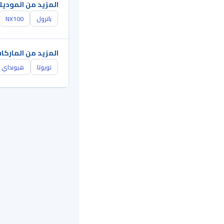
المزيد من الموديل
باترول
NX100
المزيد من الماركا
تويوتا
هيونداي