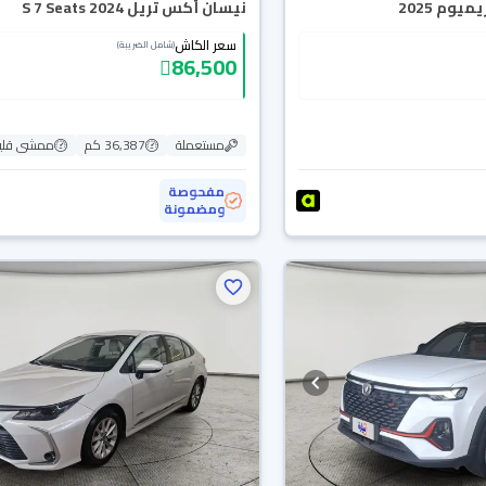
يوم 2025
نيسان أكس تريل S 7 Seats 2024
سعر الكاش
(شامل الضريبة)
86,500
مستعملة
36,387 كم
ممشى قلي
مفحوصة
ومضمونة