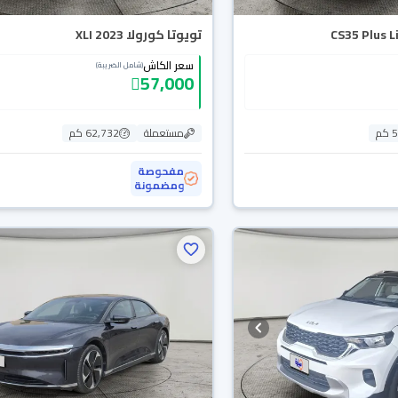
تويوتا كورولا XLI 2023
سعر الكاش
(شامل الضريبة)
57,000
م
مستعملة
62,732 كم
مفحوصة
ومضمونة