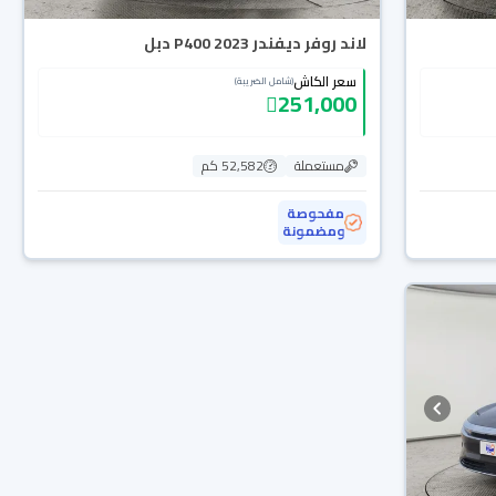
لاند روفر ديفندر P400 2023 دبل
سعر الكاش
(شامل الضريبة)
251,000
مستعملة
52,582 كم
مفحوصة
ومضمونة