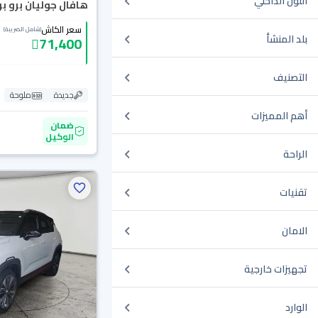
اللون الداخلي
هافال جوليان برو بريم
سعر الكاش
(شامل الضريبة)
بلد المنشأ
71,400
التصنيف
جديدة
ملوحة
أهم المميزات
ضمان
الوكيل
الراحة
تقنيات
الامان
تجهيزات خارجية
الوارد