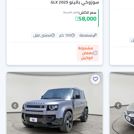
سوزوكي بالينو GLX 2025
سعر الكاش
(شامل الضريبة)
58,000
مستعملة
100 كم
ممشى قليل
ل
مشمولة
بضمان
الوكيل