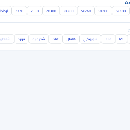
ات
SX180
SX200
SX240
ZX280
ZX300
Z350
Z370
ارمادا
ت
كيا
مازدا
سوزوكي
هافال
GAC
شفروليه
فورد
شانجان