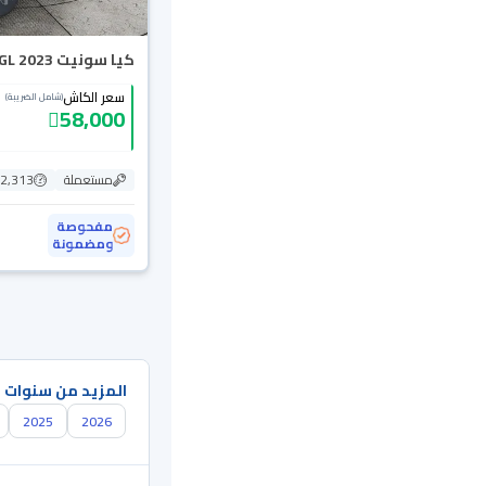
كيا سونيت GL 2023
سعر الكاش
(شامل الضريبة)
58,000
مستعملة
82,313 ك
مفحوصة
ومضمونة
المزيد من سنوات 
2025
2026