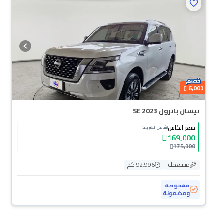
6,000
نيسان باترول SE 2023
سعر الكاش
(شامل الضريبة)
169,000
175,000
مستعملة
92,996 كم
مفحوصة
ومضمونة