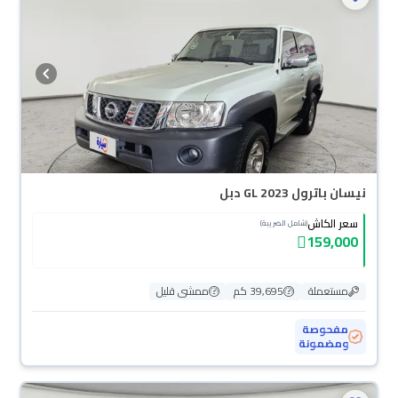
نيسان باترول GL 2023 دبل
سعر الكاش
(شامل الضريبة)
159,000
مستعملة
39,695 كم
ممشى قليل
مفحوصة
ومضمونة