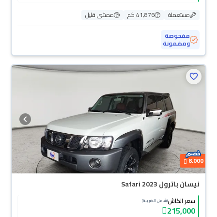
مستعملة
41,876 كم
ممشى قليل
مفحوصة
ومضمونة
8,000
نيسان باترول Safari 2023
سعر الكاش
(شامل الضريبة)
215,000