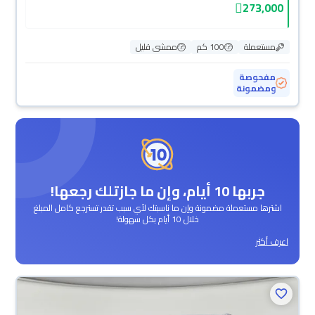
273,000
مستعملة
100 كم
ممشى قليل
مفحوصة
ومضمونة
جربها 10 أيام، وإن ما جازتلك رجعها!
اشترها مستعملة مضمونة وإن ما ناسبتك لأي سبب تقدر تسترجع كامل المبلغ
خلال 10 أيام بكل سهولة!
اعرف أكثر