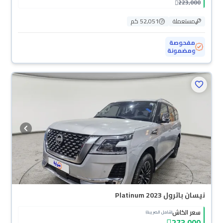
223,000
مستعملة
52,051 كم
مفحوصة
ومضمونة
نيسان باترول Platinum 2023
سعر الكاش
(شامل الضريبة)
273,000