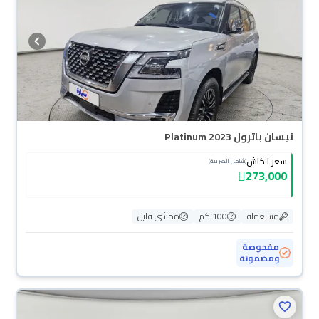
نيسان باترول Platinum 2023
سعر الكاش
(شامل الضريبة)
273,000
مستعملة
100 كم
ممشى قليل
مفحوصة
ومضمونة