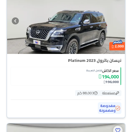
2,000
نيسان باترول Platinum 2023
سعر الكاش
(شامل الضريبة)
194,000
196,000
مستعملة
88,003 كم
مفحوصة
ومضمونة