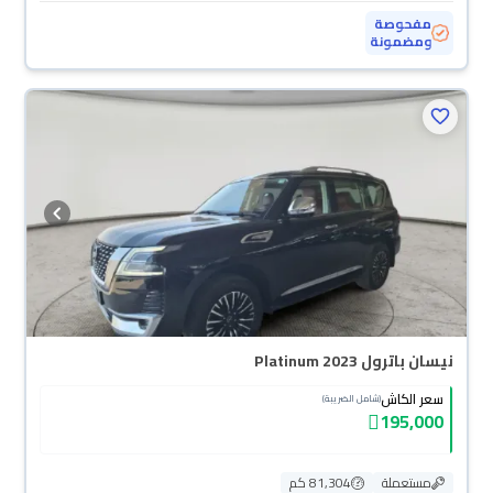
مفحوصة
ومضمونة
نيسان باترول Platinum 2023
سعر الكاش
(شامل الضريبة)
195,000
مستعملة
81,304 كم