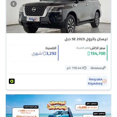
نيسان باترول SE 2023 دبل
سعر الكاش
التقسيط
(شامل الضريبة)
3,292
154,700
/
شهري
مستعملة
158,443 كم
مفحوصة
ومضمونة