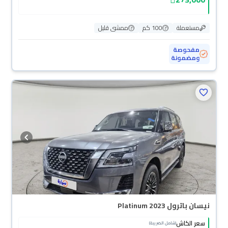
مستعملة
100 كم
ممشى قليل
مفحوصة
ومضمونة
نيسان باترول Platinum 2023
سعر الكاش
(شامل الضريبة)