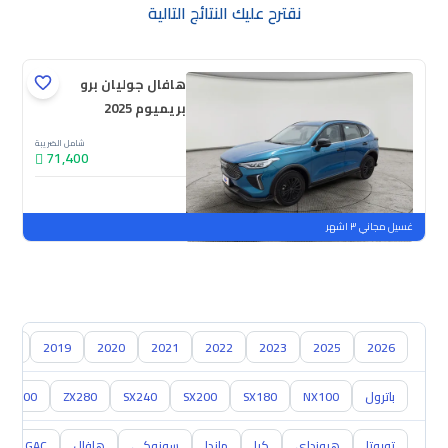
نقترح عليك النتائج التالية
هافال جوليان برو
بريميوم 2025
شامل الضريبة
71,400
جديدة
ملوحة
غسيل مجاني ٣ اشهر
018
2019
2020
2021
2022
2023
2025
2026
باترول
NX100
SX180
SX200
SX240
ZX280
ZX300
تويوتا
هيونداي
كيا
مازدا
سوزوكي
هافال
GAC