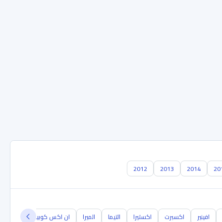
2012
2013
2014
20
افينير
اكسبرت
اكستيرا
التيما
الميرا
ان اكس كوبيه
NB300