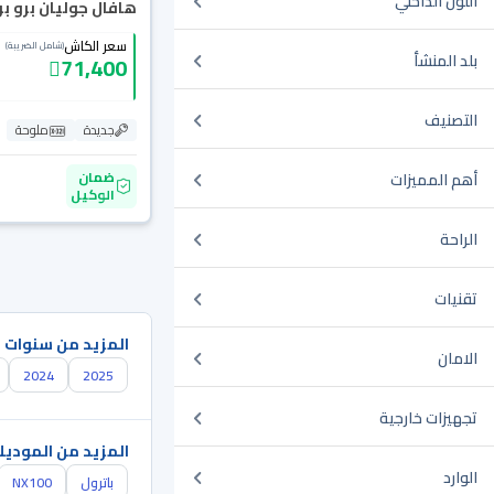
اللون الداخلي
هافال جوليان برو بريم
سعر الكاش
(شامل الضريبة)
بلد المنشأ
71,400
التصنيف
جديدة
ملوحة
ضمان
أهم المميزات
الوكيل
الراحة
تقنيات
المزيد من سنوات 
الامان
2024
2025
تجهيزات خارجية
المزيد من الموديل
الوارد
باترول
NX100