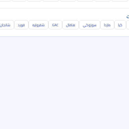
ت
كيا
مازدا
سوزوكي
هافال
GAC
شفروليه
فورد
شانجان