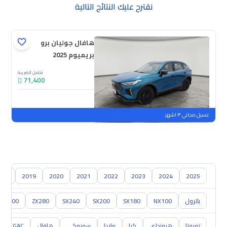
نقترح عليك النتائج التالية
هافال جوليان برو
بريميوم 2025
شامل الضريبة
71,400
جديدة
ملوحة
غسيل مجاني ٣ اشهر
018
2019
2020
2021
2022
2023
2024
2025
باترول
NX100
SX180
SX200
SX240
ZX280
ZX300
تويوتا
هيونداي
كيا
مازدا
سوزوكي
هافال
GAC