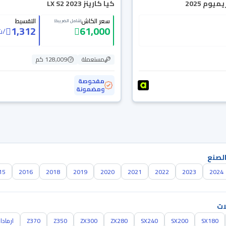
يوم 2025
كيا كارينز LX S2 2023
سعر الكاش
التقسيط
(شامل الضريبة)
1,312
61,000
/
ش
مستعملة
128,009 كم
مفحوصة
ومضمونة
الصنع
15
2016
2018
2019
2020
2021
2022
2023
2024
ات
SX180
SX200
SX240
ZX280
ZX300
Z350
Z370
ارمادا