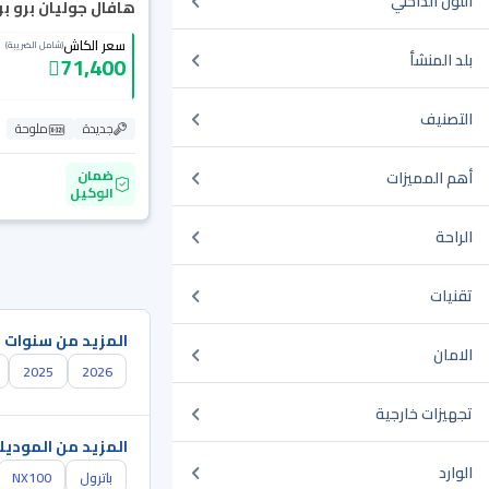
اللون الداخلي
هافال جوليان برو بريم
سعر الكاش
(شامل الضريبة)
بلد المنشأ
71,400
التصنيف
جديدة
ملوحة
ضمان
أهم المميزات
الوكيل
الراحة
تقنيات
المزيد من سنوات 
الامان
2025
2026
تجهيزات خارجية
المزيد من الموديل
الوارد
باترول
NX100