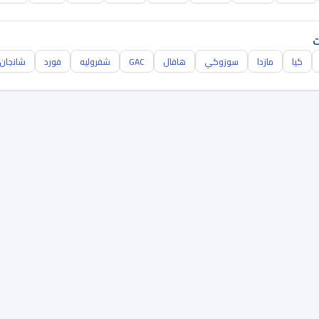
ت
كيا
مازدا
سوزوكي
هافال
GAC
شفروليه
فورد
شانجان