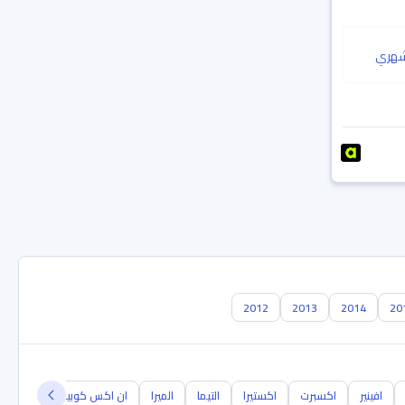
هري
2012
2013
2014
20
افينير
اكسبرت
اكستيرا
التيما
الميرا
ان اكس كوبيه
NB300