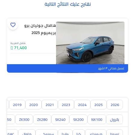
نقترح عليك النتائج التالية
هافال جوليان برو
بريميوم 2025
شامل الضريبة
71,400
جديدة
ملوحة
غسيل مجاني ٣ اشهر
018
2019
2020
2021
2023
2024
2025
2026
باترول
NX100
SX200
SX240
ZX280
ZX300
Z350
تويوتا
هيونداي
كيا
مازدا
سوزوكي
هافال
GAC