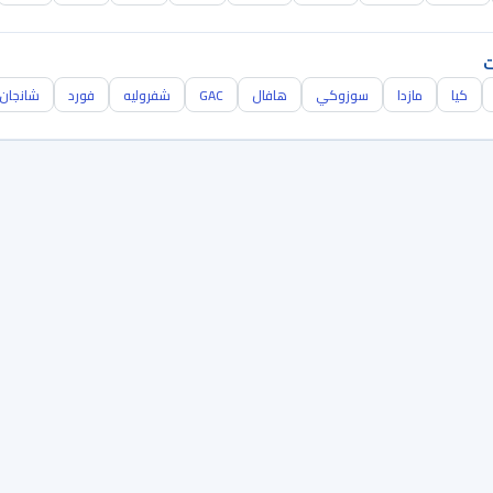
ت
كيا
مازدا
سوزوكي
هافال
GAC
شفروليه
فورد
شانجان