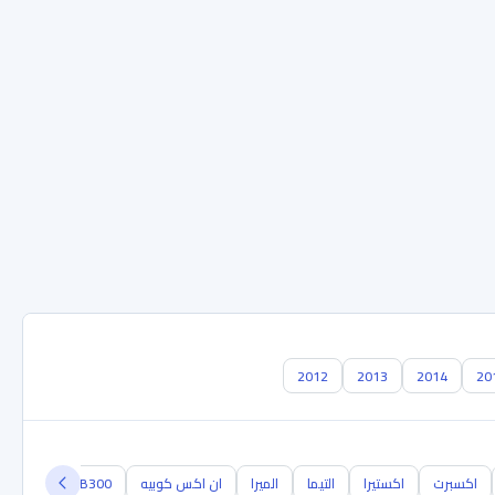
2012
2013
2014
20
اكسبرت
اكستيرا
التيما
الميرا
ان اكس كوبيه
NB300
اوتي