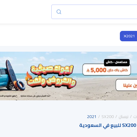
2021
ت
نيسان
SX200
2021