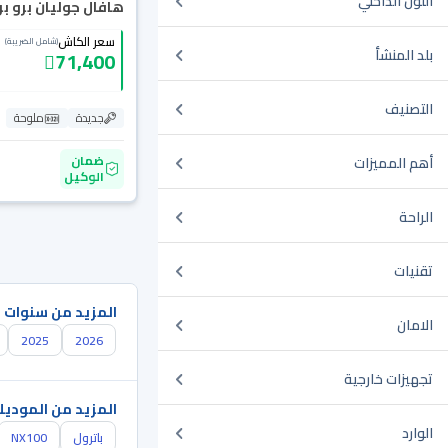
اللون الداخلي
هافال جوليان برو بريم
سعر الكاش
(شامل الضريبة)
بلد المنشأ
71,400
التصنيف
جديدة
ملوحة
ضمان
أهم المميزات
الوكيل
الراحة
تقنيات
المزيد من سنوات 
الامان
2025
2026
تجهيزات خارجية
المزيد من الموديل
الوارد
باترول
NX100