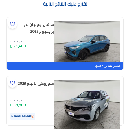
نقترح عليك النتائج التالية
هافال جوليان برو
بريميوم 2025
شامل الضريبة
71,400
جديدة
ملوحة
غسيل مجاني ٣ اشهر
سوزوكي بالينو GL 2023
شامل الضريبة
39,500
مستعملة
69,181 كم
مفحوصة ومضمونة