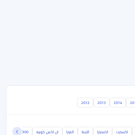
2012
2013
2014
20
اكسبرت
اكستيرا
التيما
الميرا
ان اكس كوبيه
NB300
اوتي