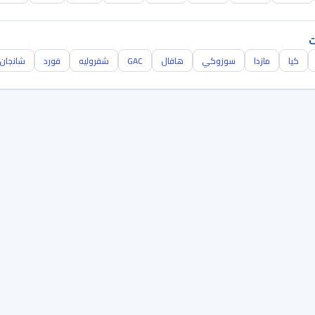
ت
كيا
مازدا
سوزوكي
هافال
GAC
شفروليه
فورد
شانجان