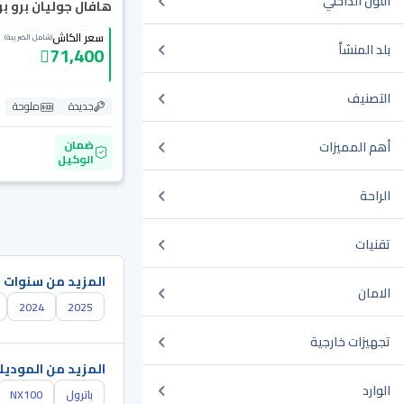
اللون الداخلي
هافال جوليان برو بريم
سعر الكاش
(شامل الضريبة)
بلد المنشأ
71,400
التصنيف
جديدة
ملوحة
ضمان
أهم المميزات
الوكيل
الراحة
تقنيات
المزيد من سنوات 
الامان
2024
2025
تجهيزات خارجية
المزيد من الموديل
الوارد
باترول
NX100