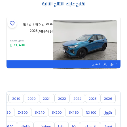
نقترح عليك النتائج التالية
هافال جوليان برو
بريميوم 2025
شامل الضريبة
71,400
جديدة
ملوحة
غسيل مجاني ٣ اشهر
018
2019
2020
2021
2022
2024
2025
2026
باترول
NX100
SX180
SX200
SX240
ZX300
Z350
تويوتا
هيونداي
كيا
مازدا
سوزوكي
هافال
GAC