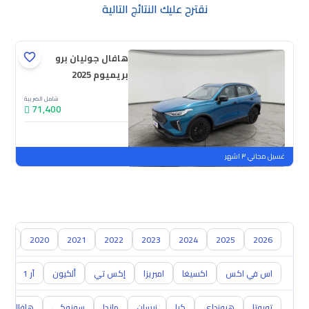
نقترح عليك النتائج التالية
هافال جوليان برو
بريميوم 2025
شامل الضريبة
71,400
جديدة
ملوحة
غسيل مجاني ٣ اشهر
018
2020
2021
2022
2023
2024
2025
2026
اس في اكس
اكسيغا
امبريزا
إكس تي
ألكيون
آر 1
آر 
تويوتا
هيونداي
كيا
نيسان
مازدا
سوزوكي
هافال