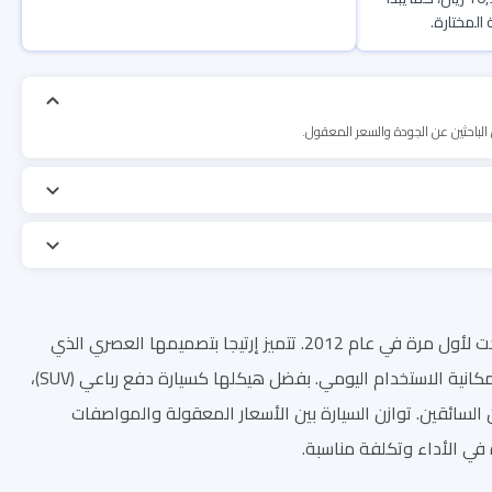
الباحثين عن الجودة والسعر المعقول.
تُعتبر سوزوكي إرتيجا من أبرز الخيارات في فئة السيارات العائلية متعددة الاستخدامات، حيث أُنتجت لأول مرة في عام 2012. تتميز إرتيجا بتصميمها العصري الذي
يمزج بين الأناقة والرحابة، مما يجعلها مثالية للعائلات التي تتطلب مساحة داخلية مريحة مع إمكانية الاستخدام اليومي. بفضل هيكلها كسيارة دفع رباعي (SUV)،
 السائقين. توازن السيارة بين الأسعار المعقولة والمواصفات
 في الأداء وتكلفة مناسبة.