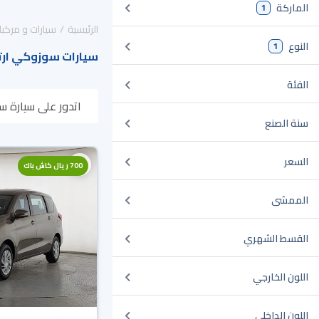
الماركة
1
الرئيسية
سيارات و مركبا
النوع
1
سيارات سوزوكي ارتي
الفئة
اتدور على سيارة س
سنة الصنع
وبتوصلك لين باب بي
السعر
700 ريال كاش باك
الممشى
القسط الشهري
اللون الخارجي
اللون الداخلي