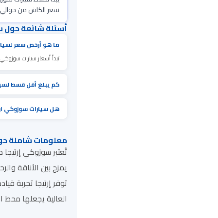
سعر الكاش من حوالي 50,000 ريال، حيث تختلف الأسعار بناءآ على سنة الصنع وحالة المركبة العامة والفئة المختا
أسئلة شائعة حول س
ما هو أرخص سعر لسيار
تبدأ أسعار سيارات سوزوكي ار
كم يبلغ أقل قسط لسيا
هل سيارات سوزوكي ار
معلومات شاملة حول
توفر إرتيجا تجربة قيا
العالية يجعلها محط ا