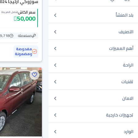
سوزوكي ارتيجا GL 2024
سعر الكاش
(شامل الضريبة)
بلد المنشأ
50,000
التصنيف
مستعملة
29,718 ك
أهم المميزات
مفحوصة
ومضمونة
الراحة
تقنيات
الامان
تجهيزات خارجية
الوارد