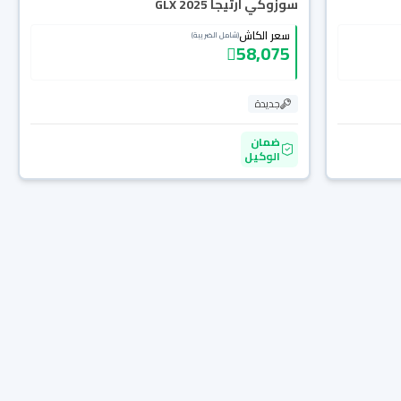
سوزوكي ارتيجا GLX 2025
سعر الكاش
(شامل الضريبة)
58,075
جديدة
ضمان
الوكيل