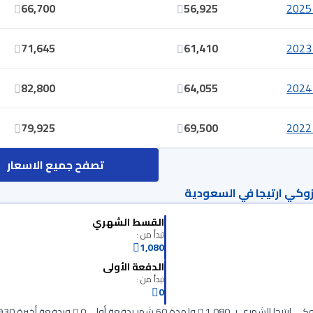
66,700
56,925
71,645
61,410
82,800
64,055
79,925
69,500
تصفح جميع الاسعار
كي ارتيجا في السعودية
القسط الشهري
تبدأ من :
1,080
الدفعة الأولى
تبدأ من :
0
ارتيجا الشهري بـ 1,080
ولمدة 60 شهر بدفعة أولى 0