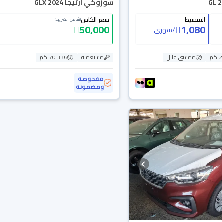
سوزوكي ارتيجا GLX 2024
التقسيط
سعر الكاش
(شامل الضريبة)
50,000
1,080
/
شهري
م
ممشى قليل
مستعملة
70,336 كم
مفحوصة
ومضمونة