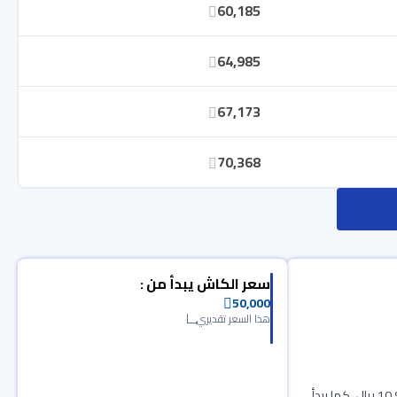
60,185
64,985
67,173
70,368
سعر الكاش يبدأ من :
50,000
هذا السعر تقديري
وبدفعة أخيرة 10,930 ريال، كما يبدأ