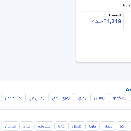
التقسيط
1,219
/
شهري
ات
ايسكودو
ايغنيس
ايفري
ايفري لاندي
ايه بي في
إم آر واغون
ت
كيا
نيسان
مازدا
هافال
GAC
شفروليه
فورد
شانجان