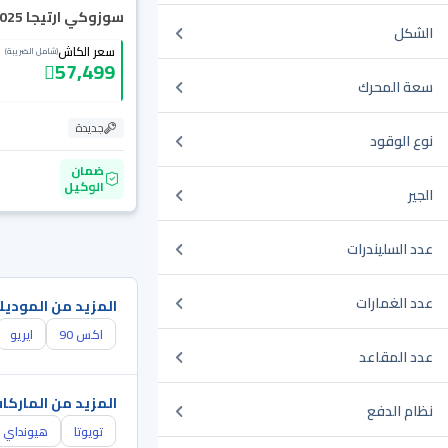
سوزوكي ارتيجا GL 2025
الشكل
سعر الكاش
(شامل الضريبة)
57,499
سعة المحرك
جديدة
نوع الوقود
ضمان
الوكيل
الجير
عدد السليندرات
عدد الغمارات
المزيد من الموديل
اكس 90
ايريو
عدد المقاعد
المزيد من الماركا
نظام الدفع
تويوتا
هيونداي