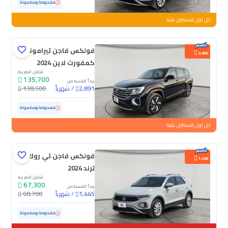
مستعملة
58,932 كم
مفحوصة ومضمونة
خل اول قسطين علينا
فولكس فاجن تيرامونت
2,800
كمفورت لاين 2024
شامل الضريبة
135,700
يبدأ القسط من
/
شهرياً
138,500
2,891
مستعملة
43,725 كم
ممشى قليل
مفحوصة ومضمونة
خل اول قسطين علينا
فولكس فاجن تي روك
1,400
ترند 2024
شامل الضريبة
67,300
يبدأ القسط من
/
شهرياً
68,700
1,445
مستعملة
45,893 كم
ممشى قليل
مفحوصة ومضمونة