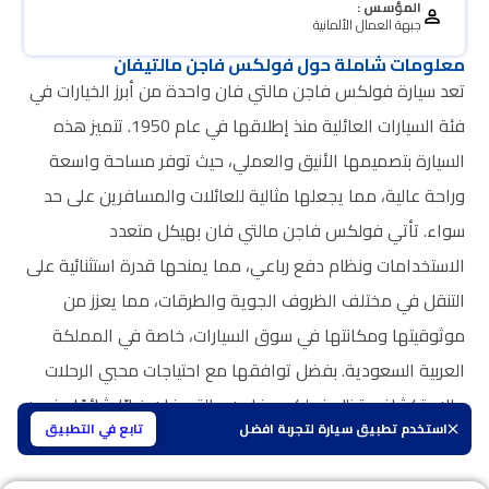
المؤسس :
جبهة العمال الألمانية
معلومات شاملة حول فولكس فاجن مالتيفان
تعد سيارة فولكس فاجن مالتي فان واحدة من أبرز الخيارات في
فئة السيارات العائلية منذ إطلاقها في عام 1950. تتميز هذه
السيارة بتصميمها الأنيق والعملي، حيث توفر مساحة واسعة
وراحة عالية، مما يجعلها مثالية للعائلات والمسافرين على حد
سواء. تأتي فولكس فاجن مالتي فان بهيكل متعدد
الاستخدامات ونظام دفع رباعي، مما يمنحها قدرة استثنائية على
التنقل في مختلف الظروف الجوية والطرقات، مما يعزز من
موثوقيتها ومكانتها في سوق السيارات، خاصة في المملكة
العربية السعودية. بفضل توافقها مع احتياجات محبي الرحلات
والاستكشاف، تظل فولكس فاجن مالتي فان خيارًا شائعًا يضمن
استخدم تطبيق سيارة لتجربة افضل
تابع في التطبيق
تجارب سفر مريحة وممتعة.