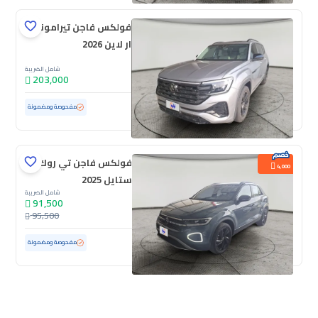
فولكس فاجن تيرامونت
ار لاين 2026
شامل الضريبة
203,000
مستعملة
1,656 كم
ممشى قليل
مفحوصة ومضمونة
فولكس فاجن تي روك
4,000
ستايل 2025
شامل الضريبة
91,500
95,500
مستعملة
5,790 كم
ممشى قليل
مفحوصة ومضمونة