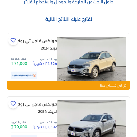
حاول البحث عن الماركة والموديل واستخدام الفلاتر
نقترح عليك النتائج التالية
فولكس فاجن تي روك
ترند 2024
شامل الضريبة
يبدأ القسط من
71,000
/
شهرياً
1,524
مستعملة
43,349 كم
ممشى قليل
مفحوصة ومضمونة
خل اول قسطين علينا
فولكس فاجن تي روك
لايف 2024
شامل الضريبة
يبدأ القسط من
70,000
/
شهرياً
1,502