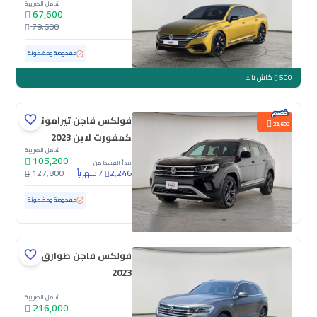
شامل الضريبة
67,600
79,600
مستعملة
137,445 كم
مفحوصة ومضمونة
500
كاش باك
فولكس فاجن تيرامونت
22,600
كمفورت لاين 2023
شامل الضريبة
105,200
يبدأ القسط من
/
شهرياً
127,800
2,246
مستعملة
79,910 كم
مفحوصة ومضمونة
فولكس فاجن طوارق
2023
شامل الضريبة
216,000