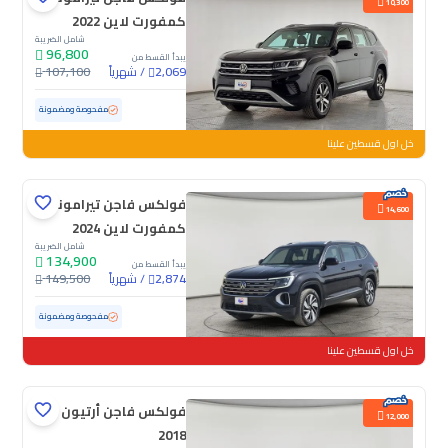
10,300
كمفورت لاين 2022
شامل الضريبة
96,800
يبدأ القسط من
/
شهرياً
107,100
2,069
مستعملة
135,390 كم
مفحوصة ومضمونة
خل اول قسطين علينا
فولكس فاجن تيرامونت
14,600
كمفورت لاين 2024
شامل الضريبة
134,900
يبدأ القسط من
/
شهرياً
149,500
2,874
مستعملة
28,365 كم
ممشى قليل
مفحوصة ومضمونة
خل اول قسطين علينا
فولكس فاجن أرتيون
12,000
2018