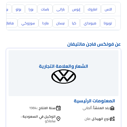
التس
اماروك
إيوس
باراتى
باسات
بورا
بولو
بوينتر
تويوتا
هيونداي
كيا
نيسان
مازدا
سوزوكي
هافال
عن فولكس فاجن مالتيفان
الشعار والعلامة التجارية
المعلومات الرئيسية
بلد المنشأ :
ألماني
سنة الانتاج :
1984
الوكيل في السعودية :
نوع الهيكل :
فان
ساماكو