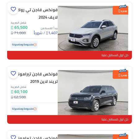
فولكس فاجن تي روك
5,500
لايف 2024
شامل الضريبة
65,500
يبدأ القسط من
/
شهرياً
71,000
1,407
مستعملة
58,653 كم
مفحوصة ومضمونة
خل اول قسطين علينا
فولكس فاجن تيرامونت
2,400
تريند لاين 2019
شامل الضريبة
60,100
62,500
مستعملة
159,590 كم
مفحوصة ومضمونة
خل اول قسطين علينا
فولكس فاجن تيرامونت