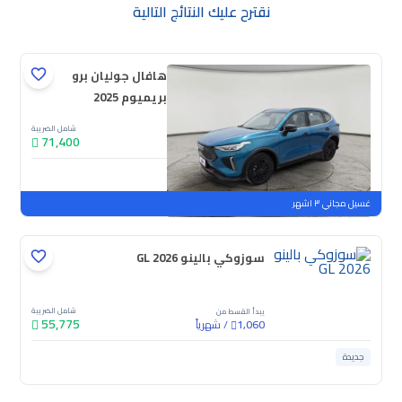
نقترح عليك النتائج التالية
هافال جوليان برو
بريميوم 2025
شامل الضريبة
71,400
جديدة
ملوحة
غسيل مجاني ٣ اشهر
سوزوكي بالينو GL 2026
شامل الضريبة
يبدأ القسط من
55,775
/
شهرياً
1,060
جديدة