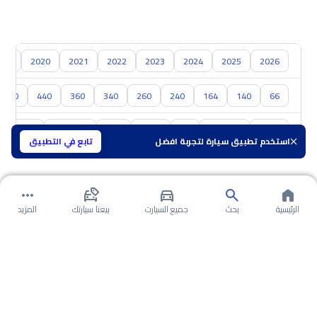
019
2020
2021
2022
2023
2024
2025
2026
460
440
360
340
260
240
164
140
66
تويوتا
هيونداي
كيا
نيسان
مازدا
سوزوكي
هافال
استخدم تطبيق سيارة لتجربة افضل
تابع في التطبيق
الرئيسية
بحث
جميع السيارت
بيعنا سيارتك
المزيد