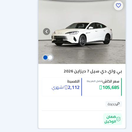
بي واي دي سيل 7 ديزاين 2026
سعر الكاش
التقسيط
(شامل الضريبة)
2,112
105,685
/
شهري
جديدة
ضمان
الوكيل