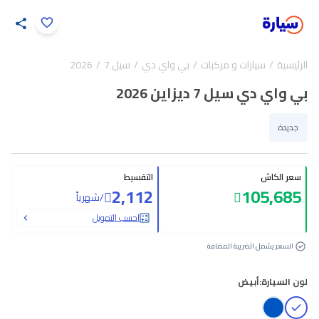
اضغط لتكبير الصورة
الرئيسية
سيارات و مركبات
بي واي دي
سيل 7
2026
13
/
1
بي واي دي سيل 7 ديزاين 2026
جديدة
سعر الكاش
التقسيط
2,112
105,685
/
شهرياً
احسب التمويل
السعر يشمل الضريبة المضافة
لون السيارة:
أبيض