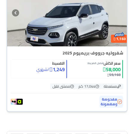
1,160
شفروليه جرووف بريميوم 2025
سعر الكاش
التقسيط
(شامل الضريبة)
1,249
58,000
/
شهري
59,160
مستعملة
17,044 كم
ممشى قليل
مفحوصة
ومضمونة