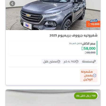
10,000
شفروليه جرووف بريميوم 2025
سعر الكاش
(شامل الضريبة)
58,000
68,000
مستعملة
4,162 كم
ممشى قليل
مشمولة
بضمان
الوكيل
محجوزة
700 ريال كاش باك