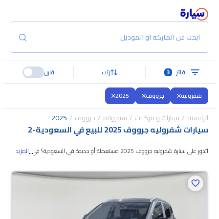
ابحث عن الماركة او الموديل
فلتر
3
رتب
قارن
شفروليه
جرووف
2025
الرئيسية
سيارات و مركبات
شفروليه
جرووف
2025
سيارات شفروليه جرووف 2025 للبيع في السعودية
-
2
...
اتدور على سيارة شفروليه جرووف 2025 مستعملة أو جديدة في السعودية؟ في
المزيد
موقع سيارة بنوفر لك كل الخيارات، تقدر تتصفح الموديلات وتختار
اللي يناسبك. جميع
سيارات شفروليه جرووف 2025 المستعملة مضمونة ومفحوصة بأكثر من 200
نقطة وتقدر تجربها لمدة 10 أيام، وإن ما ناسبتك لأي سبب تقدر تسترجع كامل المبلغ
خلال 10 أيام بكل سهولة. والسيارات الجديدة مضمونة بضمان الوكالة، تقدر تشتريها
كاش أو تقسيط، وتحجزها أونلاين، وبتوصلك لين باب بيتك.