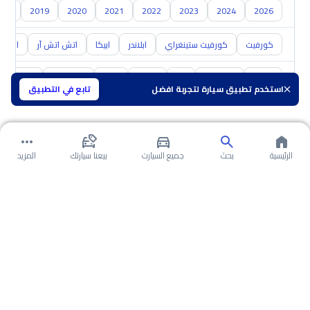
018
2019
2020
2021
2022
2023
2024
2026
كورفيت
كورفيت ستينغراي
ابلاندر
ابيكا
اتش اتش آر
اس 10
تويوتا
هيونداي
كيا
نيسان
مازدا
سوزوكي
هافال
استخدم تطبيق سيارة لتجربة افضل
تابع في التطبيق
الرئيسية
بحث
جميع السيارت
بيعنا سيارتك
المزيد