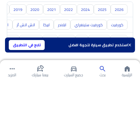
018
2019
2020
2021
2022
2024
2025
2026
كورفيت
كورفيت ستينغراي
ابلاندر
ابيكا
اتش اتش آر
اس 10
تويوتا
هيونداي
كيا
نيسان
مازدا
سوزوكي
هافال
استخدم تطبيق سيارة لتجربة افضل
تابع في التطبيق
الرئيسية
بحث
جميع السيارت
بيعنا سيارتك
المزيد