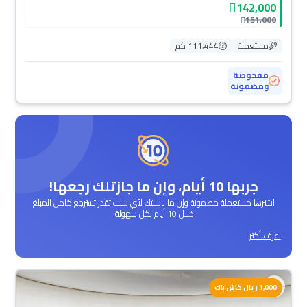
142,000
151,000
مستعملة
111,444 كم
مفحوصة
ومضمونة
جربها 10 أيام، وإن ما جازتلك رجعها!
اشترها مستعملة مضمونة وإن ما ناسبتك لأي سبب تقدر تسترجع كامل المبلغ
خلال 10 أيام بكل سهولة!
اعرف أكثر
محجوزة
1,000 ريال كاش باك