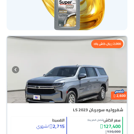
2,000 ريال كاش باك
2,600
شفروليه سوبربان LS 2023
سعر الكاش
التقسيط
(شامل الضريبة)
2,715
127,400
/
شهري
130,000