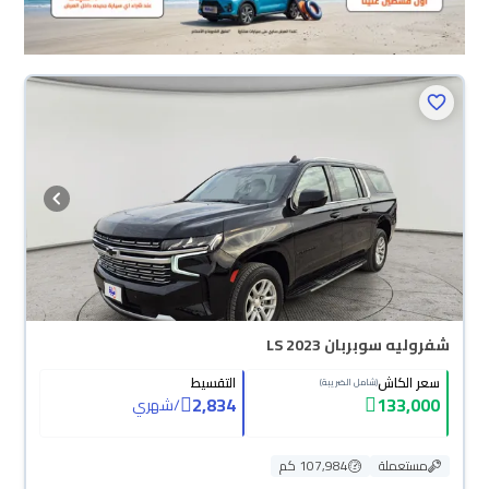
شفروليه سوبربان LS 2023
سعر الكاش
التقسيط
(شامل الضريبة)
2,834
133,000
/
شهري
مستعملة
107,984 كم