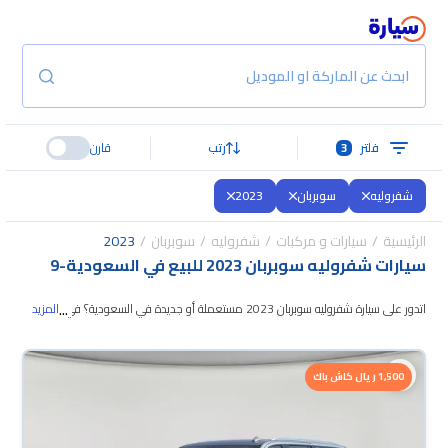
ابحث عن الماركة او الموديل
فلتر
3
رتب
قارن
شفروليه
سوبربان
2023
الرئيسية
سيارات و مركبات
شفروليه
سوبربان
2023
سيارات شفروليه سوبربان 2023 للبيع في السعودية
-
9
...
اتدور على سيارة شفروليه سوبربان 2023 مستعملة أو جديدة في السعودية؟ في
المزيد
موقع سيارة بنوفر لك كل الخيارات، تقدر تتصفح الموديلات وتختار
اللي يناسبك. جميع
سيارات شفروليه سوبربان 2023 المستعملة مضمونة ومفحوصة بأكثر من 200
1,500 ريال كاش باك
نقطة وتقدر تجربها لمدة 10 أيام، وإن ما ناسبتك لأي سبب تقدر تسترجع كامل المبلغ
خلال 10 أيام بكل سهولة. والسيارات الجديدة مضمونة بضمان الوكالة، تقدر تشتريها
كاش أو تقسيط، وتحجزها أونلاين، وبتوصلك لين باب بيتك.