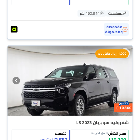
مستعملة
150,914 كم
مفحوصة
ومضمونة
1,000 ريال كاش باك
10,300
شفروليه سوبربان LS 2023
سعر الكاش
التقسيط
(شامل الضريبة)
2,553
119,700
/
شهري