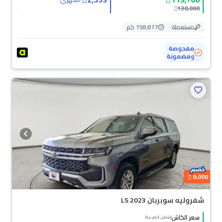
130,000
مستعملة
158,877 كم
مفحوصة
ومضمونة
9,000
شفروليه سوبربان LS 2023
سعر الكاش
(شامل الضريبة)