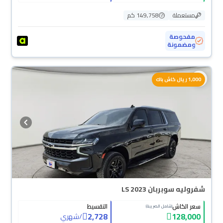
مستعملة
149,758 كم
مفحوصة
ومضمونة
1,000 ريال كاش باك
شفروليه سوبربان LS 2023
سعر الكاش
التقسيط
(شامل الضريبة)
2,728
128,000
/
شهري