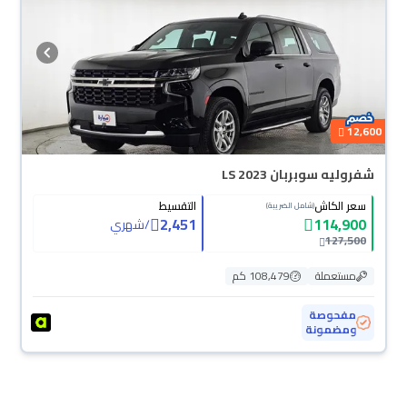
12,600
شفروليه سوبربان LS 2023
سعر الكاش
التقسيط
(شامل الضريبة)
2,451
114,900
/
شهري
127,500
مستعملة
108,479 كم
مفحوصة
ومضمونة