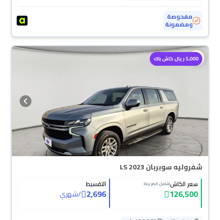
مفحوصة
ومضمونة
5,000 ريال كاش باك
شفروليه سوبربان LS 2023
سعر الكاش
التقسيط
(شامل الضريبة)
2,696
126,500
/
شهري