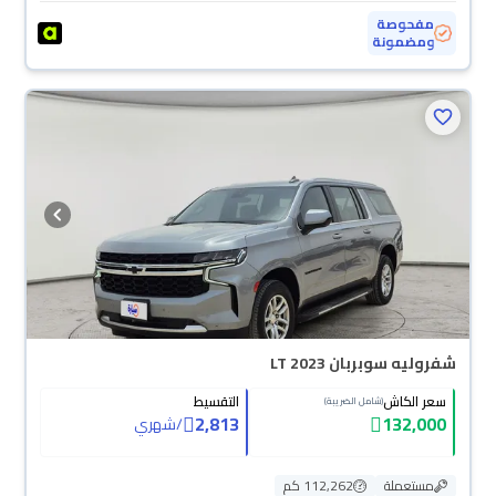
مفحوصة
ومضمونة
شفروليه سوبربان LT 2023
سعر الكاش
التقسيط
(شامل الضريبة)
2,813
132,000
/
شهري
مستعملة
112,262 كم