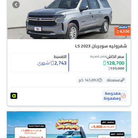
6,300
شفروليه سوبربان LS 2023
سعر الكاش
التقسيط
(شامل الضريبة)
2,743
128,700
/
شهري
135,000
مستعملة
145,892 كم
مفحوصة
ومضمونة