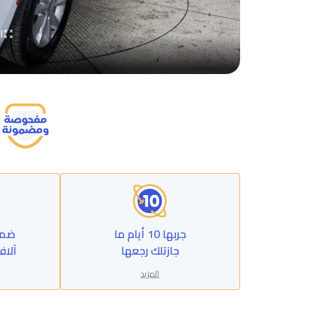
ا
جربها 10 أيام ما
جازتلك رجعها
آلاف
المزيد