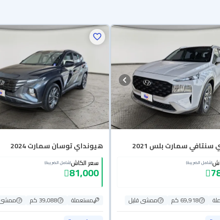
سنتافي سمارت بلس 2021
هيونداي توسان سمارت 2024
اش
سعر الكاش
(شامل الضريبة)
(شامل الضريبة)
81,000
7
لة
69,918 كم
ممشى قليل
مستعملة
39,088 كم
ممشى ق