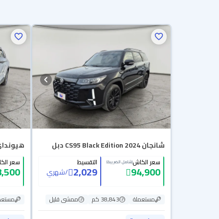
شانجان CS95 Black Edition 2024 دبل
هيونداي 
سعر الكاش
التقسيط
سعر الك
(شامل الضريبة)
8,500
2,029
94,900
/
شهري
مستعملة
38,843 كم
ممشى قليل
مستعم