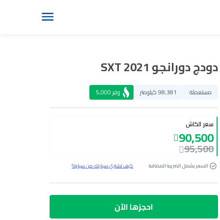
دودج دورانجو SXT 2021
مستعملة
98,381 كيلومتر
وفر
5,000
سعر الكاش
90,500
95,500
السعر يشمل الضريبة المضافة
كيف تشتري سيارتك من سيارة؟
احجزها الآن