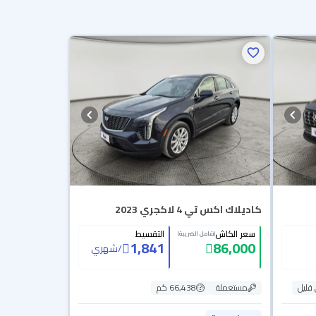
كاديلاك اكس تي 4 لاكجري 2023
سعر الكاش
التقسيط
(شامل الضريبة)
1,841
86,000
/
شهري
ليل
مستعملة
66,438 كم