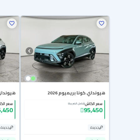
هيونداي كونا بريميوم 2026
هيونداي ك
سعر الكاش
سعر الك
(شامل الضريبة)
5,450
95,450
جديدة
جديدة