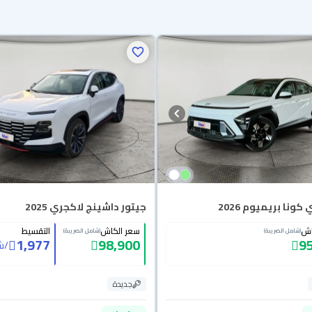
ونا بريميوم 2026
جيتور داشينج لاكجري 2025
اش
سعر الكاش
التقسيط
(شامل الضريبة)
(شامل الضريبة)
1,977
98,900
9
/
ش
جديدة