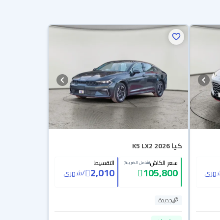
كيا K5 LX2 2026
سعر الكاش
التقسيط
(شامل الضريبة)
2,010
105,800
هري
/
شهري
جديدة