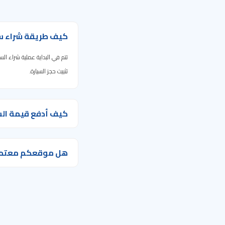
كيف طريقة شراء س
تتم في البداية عملية شراء ا
تثبيت حجز السيارة.
كيف أدفع قيمة الس
هل موقعكم معتمد م